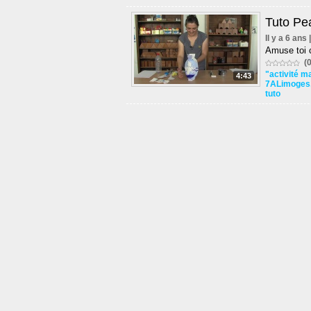
Tuto Pe
Il y a 6 ans
Amuse toi c
(0
"activité m
4:43
7ALimoges
tuto