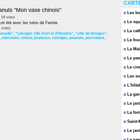
CARTE
anuts "Mon vase chinois"
Les bo
 | 19 vues
Le squ
et été avec les tutos de Fannie
 vote)
La cat
anuelle"
,
"Limoges ville d'art et d'histoire"
,
"ville de limoges"
,
,
education
,
enfant
,
jeunesse
,
Limoges
,
peanuts
,
porcelaine
,
Le fou
La Mai
Le pavi
Le cim
Les so
L'hôtel
La gar
Le jard
La font
Saint-
Le jard
Le parc