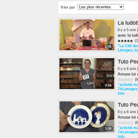
Trier par
La ludo
Il y a 5 ans
avec la lud
(1
"La Cité de
3:35
Limoges
,
l
Tuto Pe
Il y a 6 ans
Amuse toi c
(0
"activité m
3:56
7ALimoges
tuto
Tuto Pe
Il y a 6 ans
Amuse toi c
(0
"activité m
3:58
7ALimoges
tuto