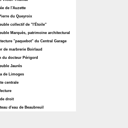
ée de l'Auzette
Pierre du Queyroix
ble collectif de "l'Étoile"
uble Marquès, patrimoine architectural
itecture "paquebot" du Central Garage
er de marbrerie Boirlaud
 du docteur Périgord
uble Jaurés
a de Limoges
te centrale
fecture
de droit
teau d'eau de Beaubreuil