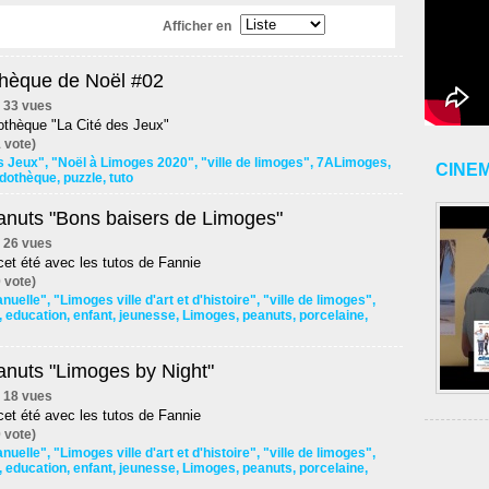
Afficher en
thèque de Noël #02
 | 33 vues
othèque "La Cité des Jeux"
 vote)
s Jeux"
,
"Noël à Limoges 2020"
,
"ville de limoges"
,
7ALimoges
,
CINE
udothèque
,
puzzle
,
tuto
anuts "Bons baisers de Limoges"
 | 26 vues
et été avec les tutos de Fannie
 vote)
anuelle"
,
"Limoges ville d'art et d'histoire"
,
"ville de limoges"
,
,
education
,
enfant
,
jeunesse
,
Limoges
,
peanuts
,
porcelaine
,
anuts "Limoges by Night"
 | 18 vues
et été avec les tutos de Fannie
 vote)
anuelle"
,
"Limoges ville d'art et d'histoire"
,
"ville de limoges"
,
,
education
,
enfant
,
jeunesse
,
Limoges
,
peanuts
,
porcelaine
,