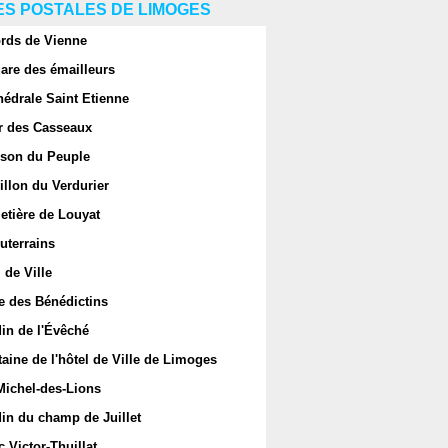
S POSTALES DE LIMOGES
rds de Vienne
are des émailleurs
hédrale Saint Etienne
r des Casseaux
son du Peuple
llon du Verdurier
etière de Louyat
uterrains
 de Ville
e des Bénédictins
in de l'Évêché
aine de l'hôtel de Ville de Limoges
Michel-des-Lions
in du champ de Juillet
 Victor-Thuillat