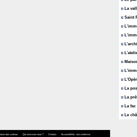
La vall
Saint 
L'immeu
L'imme
L'arch
L'ateli
Maison
L'imme
L'Opèr
La pos
La pré
La fac 
Le châ
stion des cookies
Qui sommes nous ?
Contact
Accessibilité : non conforme