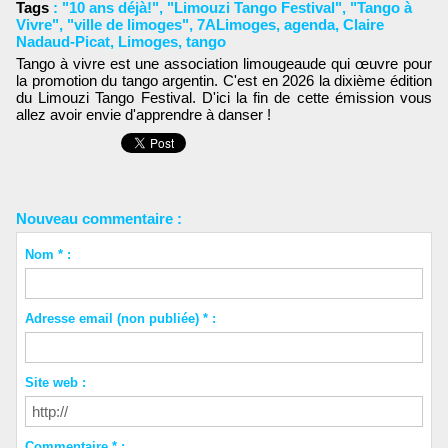
Tags
:
"10 ans déjà!"
,
"Limouzi Tango Festival"
,
"Tango à
Vivre"
,
"ville de limoges"
,
7ALimoges
,
agenda
,
Claire
Nadaud-Picat
,
Limoges
,
tango
Tango à vivre est une association limougeaude qui œuvre pour
la promotion du tango argentin. C'est en 2026 la dixième édition
du Limouzi Tango Festival. D'ici la fin de cette émission vous
allez avoir envie d'apprendre à danser !
Nouveau commentaire :
Nom * :
Adresse email (non publiée) * :
Site web :
Commentaire * :