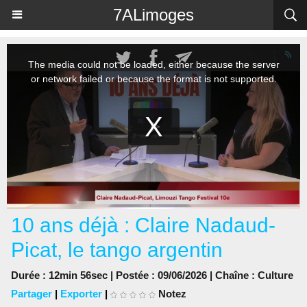
Panneau de gestion des cookies
7ALimoges
10 ans déjà : Claire Nadaud-
Picat, le tango argentin
Durée : 12min 56sec | Postée : 09/06/2026 | Chaîne :
Culture
Partager
|
Exporter
|
Notez