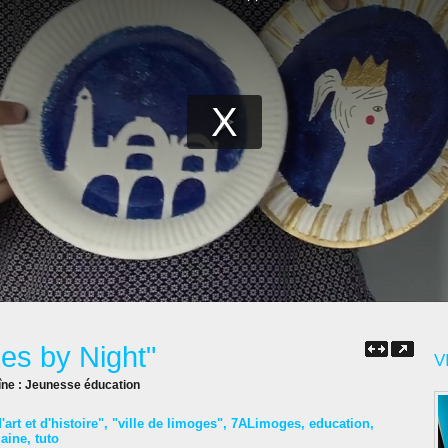
es by Night"
V
îne :
Jeunesse éducation
art et d'histoire"
,
"ville de limoges"
,
7ALimoges
,
education
,
laine
,
tuto