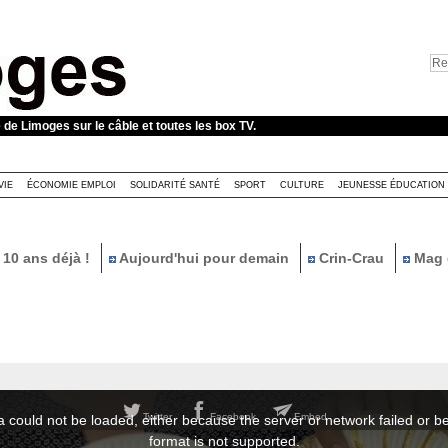
e de Limoges sur le câble et toutes les box TV.
VIE
ÉCONOMIE EMPLOI
SOLIDARITÉ SANTÉ
SPORT
CULTURE
JEUNESSE ÉDUCATION
10 ans déjà !
Aujourd'hui pour demain
Crin-Crau
Mag 