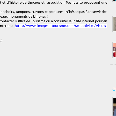
d’art et d’histoire de Limoges et l’association Peanuts te proposent une
e poc
hoirs, tampons, crayons et peintures.
N’hésite
pas à te servir des
s beaux monuments de Limoges !
̀ contacter l’Office de Tourisme ou à consulter leur site
internet pour en
internet:
https://www.limoges- tourisme.com/Ses-activites/Visites-
o)
C