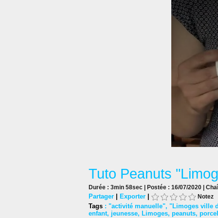
Tuto Peanuts "Limog
Durée : 3min 58sec | Postée : 16/07/2020 | Cha
Partager
|
Exporter
|
Notez
Tags
:
"activité manuelle"
,
"Limoges ville d'
enfant
,
jeunesse
,
Limoges
,
peanuts
,
porce