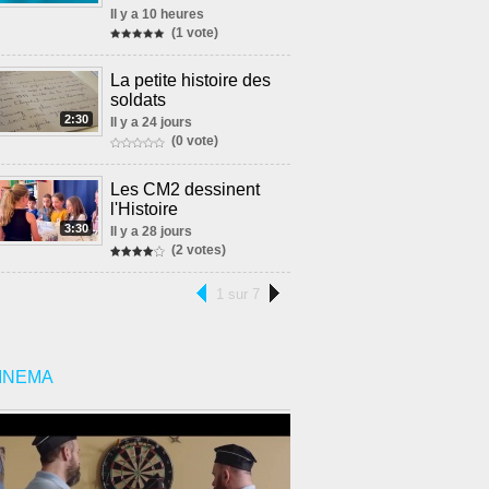
Il y a 10 heures
(1 vote)
La petite histoire des
soldats
2:30
Il y a 24 jours
(0 vote)
Les CM2 dessinent
l'Histoire
3:30
Il y a 28 jours
(2 votes)
1 sur 7
INEMA