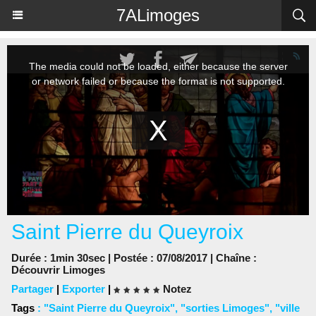
Panneau de gestion des cookies
7ALimoges
Saint Pierre du Queyroix
Durée : 1min 30sec | Postée : 07/08/2017 | Chaîne :
Découvrir Limoges
Partager
|
Exporter
|
Notez
Tags
:
"Saint Pierre du Queyroix"
,
"sorties Limoges"
,
"ville