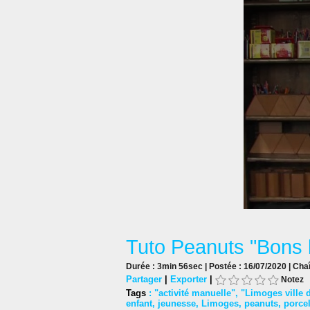
Tuto Peanuts "Bons 
Durée : 3min 56sec | Postée : 16/07/2020 | Cha
Partager
|
Exporter
|
Notez
Tags
:
"activité manuelle"
,
"Limoges ville d'
enfant
,
jeunesse
,
Limoges
,
peanuts
,
porce