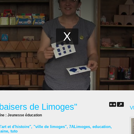
baisers de Limoges"
V
îne :
Jeunesse éducation
art et d'histoire"
,
"ville de limoges"
,
7ALimoges
,
education
,
laine
,
tuto