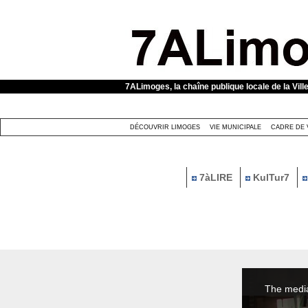
Panneau de gestion des cookies
7ALimoges, la chaîne publique locale de la Vill
DÉCOUVRIR LIMOGES
VIE MUNICIPALE
CADRE DE 
7àLIRE
KulTur7