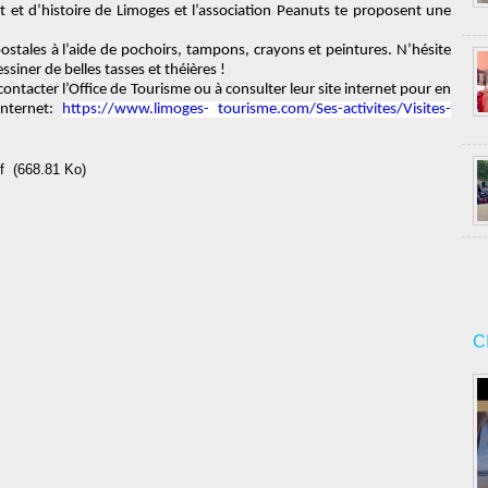
art et d’histoire de Limoges et l’association Peanuts te proposent une
postales à l’aide de pochoirs, tampons,
crayons et peintures.
N’hésite
siner de belles tasses et théières !
 contacter l’Office de Touri
sme ou à consulter leur site internet pour en
internet:
https://www.limoges- tourisme.com/Ses-activites/Visites-
f
(668.81 Ko)
C