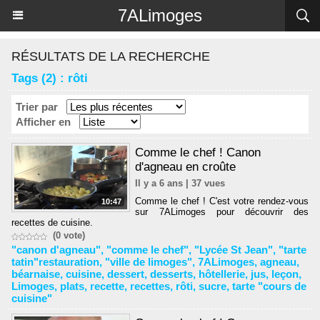
Panneau de gestion des cookies
7ALimoges
RÉSULTATS DE LA RECHERCHE
Tags (2) : rôti
Trier par
Afficher en
Comme le chef ! Canon
d'agneau en croûte
Il y a 6 ans | 37 vues
Comme le chef ! C'est votre rendez-vous
10:47
sur 7ALimoges pour découvrir des
recettes de cuisine.
(0 vote)
"canon d'agneau"
,
"comme le chef"
,
"Lycée St Jean"
,
"tarte
tatin"restauration
,
"ville de limoges"
,
7ALimoges
,
agneau
,
béarnaise
,
cuisine
,
dessert
,
desserts
,
hôtellerie
,
jus
,
leçon
,
Limoges
,
plats
,
recette
,
recettes
,
rôti
,
sucre
,
tarte "cours de
cuisine"