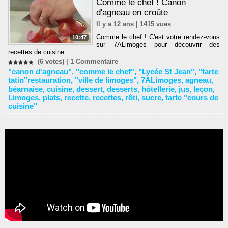
Comme le chef ! Canon
d'agneau en croûte
Il y a 12 ans | 1415 vues
Comme le chef ! C'est votre rendez-vous
10:47
sur 7ALimoges pour découvrir des
recettes de cuisine.
(6 votes) |
1
Commentaire
"canon d'agneau"
,
"comme le chef"
,
"Lycée St Jean"
,
"tarte
tatin"restauration
,
"ville de limoges"
,
7ALimoges
,
agneau
,
béarnaise
,
cuisine
,
dessert
,
desserts
,
hôtellerie
,
jus
,
leçon
,
Limoges
,
plats
,
recette
,
recettes
,
rôti
,
sucre
,
tarte "cours de
cuisine"