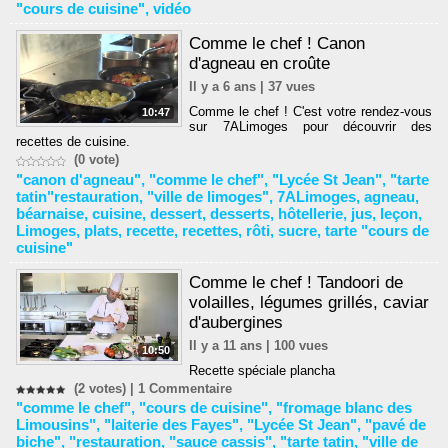
"cours de cuisine"
,
vidéo
Comme le chef ! Canon
d'agneau en croûte
Il y a 6 ans | 37 vues
Comme le chef ! C'est votre rendez-vous
10:47
sur 7ALimoges pour découvrir des
recettes de cuisine.
(0 vote)
"canon d'agneau"
,
"comme le chef"
,
"Lycée St Jean"
,
"tarte
tatin"restauration
,
"ville de limoges"
,
7ALimoges
,
agneau
,
béarnaise
,
cuisine
,
dessert
,
desserts
,
hôtellerie
,
jus
,
leçon
,
Limoges
,
plats
,
recette
,
recettes
,
rôti
,
sucre
,
tarte "cours de
cuisine"
Comme le chef ! Tandoori de
volailles, légumes grillés, caviar
d'aubergines
Il y a 11 ans | 100 vues
10:50
Recette spéciale plancha
(2 votes) |
1
Commentaire
"comme le chef"
,
"cours de cuisine"
,
"fromage blanc des
Limousins"
,
"laiterie des Fayes"
,
"Lycée St Jean"
,
"pavé de
biche"
,
"restauration
,
"sauce cassis"
,
"tarte tatin
,
"ville de