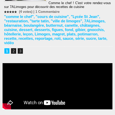
Comme le chef ! C'est votre rendez-vous
sur 7ALimoges pour découvrir des recettes de cuisine
(4 votes) |
1
Commentaire
"comme le chef"
,
"cours de cuisine"
,
"Lycée St Jean"
,
"restauration
,
"tarte tatin
,
"ville de limoges"
,
7ALimoges
,
béarnaise
,
boulangère
,
butternut
,
canette
,
châtaignes
,
cuisine
,
dessert
,
desserts
,
figues
,
fond
,
gibier
,
gnocchis
,
hôtellerie
,
leçon
,
Limoges
,
magret
,
plats
,
potimarron
,
recette
,
recettes
,
reportage
,
roti
,
sauce
,
série
,
sucre
,
tarte
,
vidéo
1
2
3