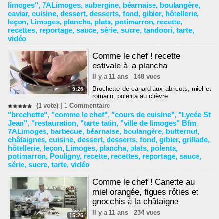
limoges"
,
7ALimoges
,
aubergine
,
béarnaise
,
boulangère
,
caviar
,
cuisine
,
dessert
,
desserts
,
fond
,
gibier
,
hôtellerie
,
leçon
,
Limoges
,
plancha
,
plats
,
potimarron
,
recette
,
recettes
,
reportage
,
sauce
,
série
,
sucre
,
tandoori
,
tarte
,
vidéo
Comme le chef ! recette
estivale à la plancha
Il y a 11 ans | 148 vues
Brochette de canard aux abricots, miel et
9:26
romarin, polenta au chèvre
(1 vote) |
1
Commentaire
"brochette"
,
"comme le chef"
,
"cours de cuisine"
,
"Lycée St
Jean"
,
"restauration
,
"tarte tatin
,
"ville de limoges" Bfm
,
7ALimoges
,
barbecue
,
béarnaise
,
boulangère
,
butternut
,
châtaignes
,
cuisine
,
dessert
,
desserts
,
fond
,
gibier
,
grillade
,
hôtellerie
,
leçon
,
Limoges
,
plancha
,
plats
,
polenta
,
potimarron
,
Pouligny
,
recette
,
recettes
,
reportage
,
sauce
,
série
,
sucre
,
tarte
,
vidéo
Comme le chef ! Canette au
miel orangée, figues rôties et
gnocchis à la châtaigne
Il y a 11 ans | 234 vues
15:26