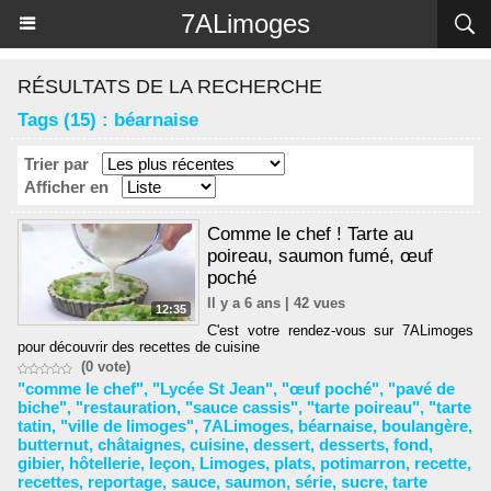
Panneau de gestion des cookies
7ALimoges
RÉSULTATS DE LA RECHERCHE
Tags (15) : béarnaise
Trier par
Afficher en
Comme le chef ! Tarte au
poireau, saumon fumé, œuf
poché
Il y a 6 ans | 42 vues
12:35
C'est votre rendez-vous sur 7ALimoges
pour découvrir des recettes de cuisine
(0 vote)
"comme le chef"
,
"Lycée St Jean"
,
"œuf poché"
,
"pavé de
biche"
,
"restauration
,
"sauce cassis"
,
"tarte poireau"
,
"tarte
tatin
,
"ville de limoges"
,
7ALimoges
,
béarnaise
,
boulangère
,
butternut
,
châtaignes
,
cuisine
,
dessert
,
desserts
,
fond
,
gibier
,
hôtellerie
,
leçon
,
Limoges
,
plats
,
potimarron
,
recette
,
recettes
,
reportage
,
sauce
,
saumon
,
série
,
sucre
,
tarte