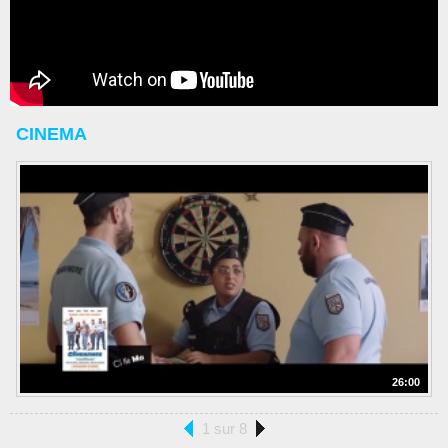
CINEMA
26:00
1 sur 8