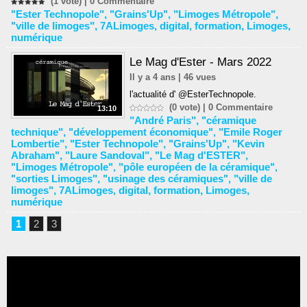
(1 vote) |
0
Commentaire
"Ester Technopole"
,
"Grains'Up"
,
"Limoges Métropole"
,
"ville de limoges"
,
7ALimoges
,
digital
,
formation
,
Limoges
,
numérique
Le Mag d'Ester - Mars 2022
Il y a 4 ans | 46 vues
l'actualité d' @EsterTechnopole.
(0 vote) |
0
Commentaire
13:10
"André Paris"
,
"céramique
technique"
,
"développement économique"
,
"Emile Roger
Lombertie"
,
"Ester Technopole"
,
"Grains'Up"
,
"Kevin
Abraham"
,
"Laure Sandoval"
,
"Le Mag d'ESTER"
,
"Limoges Métropole"
,
"pôle européen de la céramique"
,
"sorties Limoges"
,
"usinage des céramiques"
,
"ville de
limoges"
,
7ALimoges
,
digital
,
formation
,
Limoges
,
numérique
1
2
3