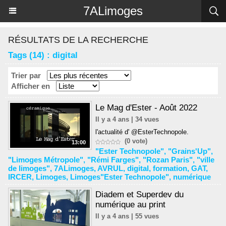
Panneau de gestion des cookies
7ALimoges
RÉSULTATS DE LA RECHERCHE
Tags (14) : digital
Trier par
Afficher en
Le Mag d'Ester - Août 2022
Il y a 4 ans | 34 vues
l'actualité d' @EsterTechnopole.
(0 vote)
13:00
"Ester Technopole"
,
"Grains'Up"
,
"Limoges Métropole"
,
"Rémi Farges"
,
"Rozan Paris"
,
"ville
de limoges"
,
7ALimoges
,
AVRUL
,
digital
,
formation
,
GAT
,
IRCER
,
Limoges
,
Limoges"Ester Technopole"
,
numérique
Diadem et Superdev du
numérique au print
Il y a 4 ans | 55 vues