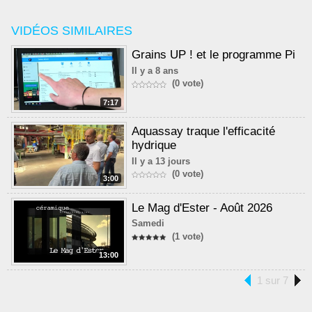
VIDÉOS SIMILAIRES
Grains UP ! et le programme Pi
Il y a 8 ans
(0 vote)
7:17
Aquassay traque l'efficacité
hydrique
Il y a 13 jours
(0 vote)
3:00
Le Mag d'Ester - Août 2026
Samedi
(1 vote)
13:00
1 sur 7