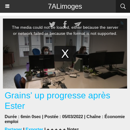
Panneau de gestion des cookies
7ALimoges
Grains' up progresse après
Ester
Durée : 6min 0sec | Postée : 05/03/2022 | Chaîne :
Économie
emploi
Partager
|
Exporter
|
Notez