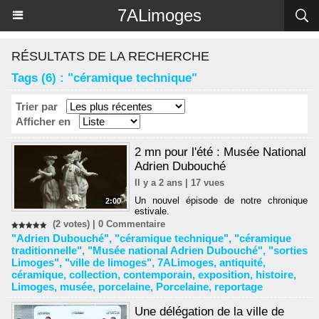
Panneau de gestion des cookies
7ALimoges
RÉSULTATS DE LA RECHERCHE
Tags (6) : "céramique technique"
Trier par
Afficher en
2 mn pour l'été : Musée National
Adrien Dubouché
Il y a 2 ans | 17 vues
Un nouvel épisode de notre chronique
2:00
estivale.
(2 votes) |
0
Commentaire
"Adrien Dubouché"
,
"céramique technique"
,
"céramique
traditionnelle"
,
"Musée national Adrien Dubouché"
,
"sorties
Limoges"
,
"ville de limoges"
,
7ALimoges
,
antiquité
,
céramique
,
collection
,
contemporain
,
exposition
,
histoire
,
Limoges
,
musée
,
porcelaine
,
Porcelaine
,
reportage
Une délégation de la ville de