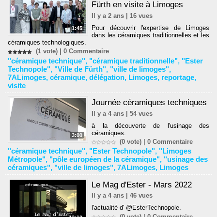
Fürth en visite à Limoges
Il y a 2 ans | 16 vues
Pour découvrir l'expertise de Limoges
1:45
dans les céramiques traditionnelles et les
céramiques technologiques.
(1 vote) |
0
Commentaire
"céramique technique"
,
"céramique traditionnelle"
,
"Ester
Technopole"
,
"Ville de Fürth"
,
"ville de limoges"
,
7ALimoges
,
céramique
,
délégation
,
Limoges
,
reportage
,
visite
Journée céramiques techniques
Il y a 4 ans | 54 vues
à la découverte de l'usinage des
céramiques.
3:00
(0 vote) |
0
Commentaire
"céramique technique"
,
"Ester Technopole"
,
"Limoges
Métropole"
,
"pôle européen de la céramique"
,
"usinage des
céramiques"
,
"ville de limoges"
,
7ALimoges
,
Limoges
Le Mag d'Ester - Mars 2022
Il y a 4 ans | 46 vues
l'actualité d' @EsterTechnopole.
(0 vote) |
0
Commentaire