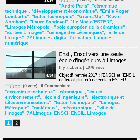
13:10
"André Paris"
,
"céramique
technique"
,
"développement économique"
,
"Emile Roger
Lombertie"
,
"Ester Technopole"
,
"Grains'Up"
,
"Kevin
Abraham"
,
"Laure Sandoval"
,
"Le Mag d'ESTER"
,
"Limoges Métropole"
,
"pôle européen de la céramique"
,
"sorties Limoges"
,
"usinage des céramiques"
,
"ville de
limoges"
,
7ALimoges
,
digital
,
formation
,
Limoges
,
numérique
Ensil, Ensci vers une seule
école d'ingénieurs à Limoges
Il y a 11 ans | 1078 vues
Objectif rentrée 2017 : l'ENSCI et l'ENSIL
4:30
ne feront plus qu'une école à ESTER
(0 vote) |
0
Commentaire
"céramique technique"
,
"céramique"
,
"eau et
environnement"
,
"école d'ingénieurs"
,
"électronique et
télécommunications"
,
"Ester Technopole"
,
"Limoges
Métropole"
,
"matériaux"
,
"mécatronique"
,
"ville de
limoges"
,
7ALimoges
,
ENSCI
,
ENSIL
,
Limoges
1
2