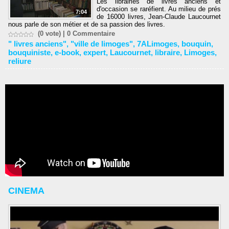
Les librairies de livres anciens et
d'occasion se raréfient. Au milieu de prés
7:04
de 16000 livres, Jean-Claude Laucournet
nous parle de son métier et de sa passion des livres.
(0 vote) |
0
Commentaire
" livres anciens"
,
"ville de limoges"
,
7ALimoges
,
bouquin
,
bouquiniste
,
e-book
,
expert
,
Laucournet
,
libraire
,
Limoges
,
reliure
CINEMA