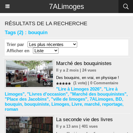
Panneau de gestion des cookies
7ALimoges
RÉSULTATS DE LA RECHERCHE
Tags (2) : bouquin
Trier par
Afficher en
Marché des bouquinistes
Il y a 2 mois | 24 vues
Des bouquins, en vrai, en physique !
(1 vote) |
0
Commentaire
1:30
"Lire à Limoges 2026"
,
"Lire à
Limoges"
,
"Livres d'occasion"
,
"Marché des bouquinistes"
,
"Place des Jacobins"
,
"ville de limoges"
,
7ALimoges
,
BD
,
bouquin
,
bouquiniste
,
Limoges
,
Livre
,
marché
,
reportage
,
roman
La seconde vie des livres
Il y a 13 ans | 401 vues