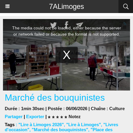
Panneau de gestion des cookies
7ALimoges
Marché des bouquinistes
Durée : 1min 30sec | Postée : 06/06/2026 | Chaîne :
Culture
Partager
|
Exporter
|
Notez
Tags
:
"Lire à Limoges 2026"
,
"Lire à Limoges"
,
"Livres
d'occasion"
,
"Marché des bouquinistes"
,
"Place des