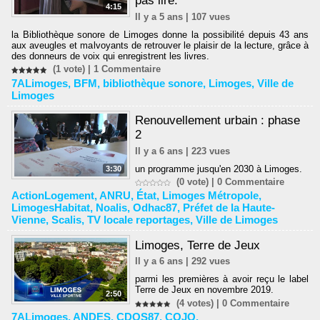
pas lire.
4:15
Il y a 5 ans | 107 vues
la Bibliothèque sonore de Limoges donne la possibilité depuis 43 ans
aux aveugles et malvoyants de retrouver le plaisir de la lecture, grâce à
des donneurs de voix qui enregistrent les livres.
(1 vote) |
1
Commentaire
7ALimoges
,
BFM
,
bibliothèque sonore
,
Limoges
,
Ville de
Limoges
Renouvellement urbain : phase
2
Il y a 6 ans | 223 vues
un programme jusqu'en 2030 à Limoges.
3:30
(0 vote) |
0
Commentaire
ActionLogement
,
ANRU
,
État
,
Limoges Métropole
,
LimogesHabitat
,
Noalis
,
Odhac87
,
Préfet de la Haute-
Vienne
,
Scalis
,
TV locale reportages
,
Ville de Limoges
Limoges, Terre de Jeux
Il y a 6 ans | 292 vues
parmi les premières à avoir reçu le label
Terre de Jeux en novembre 2019.
2:50
(4 votes) |
0
Commentaire
7ALimoges
,
ANDES
,
CDOS87
,
COJO
,