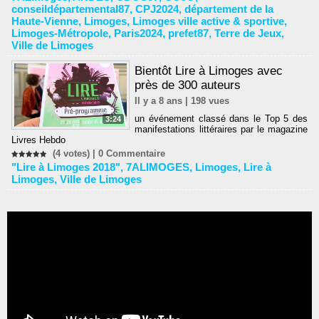
conseildépartemental87
,
CPJ2024
,
département de la
Haute-Vienne
,
Limoges
,
Limoges ville active & sportive
,
Limoges-Métropole
,
Paris2024
,
prefet87
,
Terre de Jeux
,
Ville de Limoges
Bientôt Lire à Limoges avec
près de 300 auteurs
Il y a 8 ans | 198 vues
un événement classé dans le Top 5 des
3:24
manifestations littéraires par le magazine
Livres Hebdo
(4 votes) |
0
Commentaire
"Lire à Limoges 2018"
,
7ALIMOGES
,
Limoges
,
Lire à
Limoges
,
Ville de Limoges