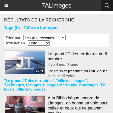
Panneau de gestion des cookies
7ALimoges
RÉSULTATS DE LA RECHERCHE
Tags (5) : Ville de Limoges
Trier par
Afficher en
Le grand JT des territoires du 8
octobre
Il y a 4 ans | 8 vues
une émission présentée par Cyril Viguier
25:39
(0 vote)
"Le grand JT des territoires"
,
"ville de limoges"
,
7ALimoges
,
Limoges
,
Limoges Métropole
,
reportages
,
TV
locale
,
Ville de Limoges
À la Bibliothèque sonore de
Limoges, on donne sa voix pour
celles et ceux qui ne peuvent