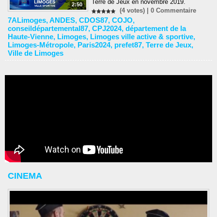
Terre de Jeux en novembre 2019.
2:50
(4 votes) |
0
Commentaire
7ALimoges
,
ANDES
,
CDOS87
,
COJO
,
conseildépartemental87
,
CPJ2024
,
département de la
Haute-Vienne
,
Limoges
,
Limoges ville active & sportive
,
Limoges-Métropole
,
Paris2024
,
prefet87
,
Terre de Jeux
,
Ville de Limoges
CINEMA