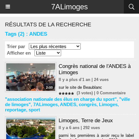
Panneau de gestion des cookies
7ALimoges
RÉSULTATS DE LA RECHERCHE
Tags (2) : ANDES
Trier par
Afficher en
Congrès national de l'ANDES à
Limoges
Il y a plus d'1 an | 24 vues
sur le site de Beaublanc
2:00
(3 votes) |
0
Commentaire
"association nationale des élus en charge du sport"
,
"ville
de limoges"
,
7ALimoges
,
ANDES
,
congrès
,
Limoges
,
reportage
,
sport
Limoges, Terre de Jeux
Il y a 6 ans | 292 vues
parmi les premières à avoir reçu le label