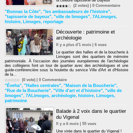
la célèbre tapisserie de Bayeux
3:30
(2 votes) |
0
Commentaire
"Bonnac la Côte"
,
"les ambassadeurs de l'histoire"
,
"tapisserie de bayeux"
,
"ville de limoges"
,
7ALimoges
,
histoire
,
Limoges
,
reportage
Découverte : patrimoine et
archéologie
Il y a plus d'1 mois | 6 vues
Le quartier des halles et de la boucherie à
3:00
Limoges sont des quartiers de mémoire
patrimoniale. À l'occasion des journées européennes de l'archéologie
des collégiens font un tour de quartier avec des archéologues et une
guide-conférencière sous la houlette du service Ville d'Art et d'Histoire
de la...
(0 vote) |
0
Commentaire
"Éveha"
,
"Halles centrales"
,
"Maison de la Boucherie"
,
"Rue de la Boucherie"
,
"Ville d'art et d'histoire"
,
"ville de
limoges"
,
7ALimoges
,
archéologie
,
histoire
,
Limoges
,
patrimoine
Balade à 2 voix dans le quartier
du Vigenal
Il y a 6 mois | 55 vues
Une virée dans le quartier du Vigenal !
2:30