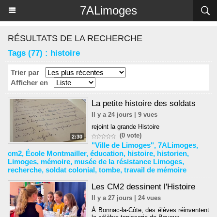
Panneau de gestion des cookies
7ALimoges
RÉSULTATS DE LA RECHERCHE
Tags (77) : histoire
Trier par
Afficher en
La petite histoire des soldats
Il y a 24 jours | 9 vues
rejoint la grande Histoire
(0 vote)
2:30
"Ville de Limoges"
,
7ALimoges
,
cm2
,
École Montmailler
,
éducation
,
histoire
,
historien
,
Limoges
,
mémoire
,
musée de la résistance Limoges
,
recherche
,
soldat colonial
,
tombe
,
travail de mémoire
Les CM2 dessinent l'Histoire
Il y a 27 jours | 24 vues
À Bonnac-la-Côte, des élèves réinventent