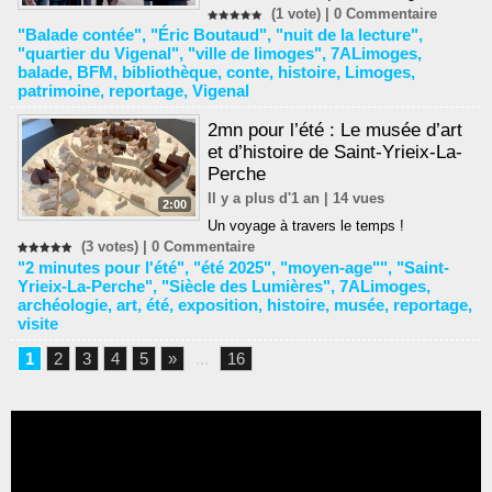
(1 vote) |
0
Commentaire
"Balade contée"
,
"Éric Boutaud"
,
"nuit de la lecture"
,
"quartier du Vigenal"
,
"ville de limoges"
,
7ALimoges
,
balade
,
BFM
,
bibliothèque
,
conte
,
histoire
,
Limoges
,
patrimoine
,
reportage
,
Vigenal
2mn pour l’été : Le musée d’art
et d’histoire de Saint-Yrieix-La-
Perche
Il y a plus d'1 an | 14 vues
2:00
Un voyage à travers le temps !
(3 votes) |
0
Commentaire
"2 minutes pour l'été"
,
"été 2025"
,
"moyen-age""
,
"Saint-
Yrieix-La-Perche"
,
"Siècle des Lumières"
,
7ALimoges
,
archéologie
,
art
,
été
,
exposition
,
histoire
,
musée
,
reportage
,
visite
1
2
3
4
5
»
...
16