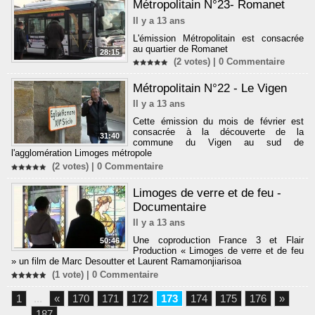
Métropolitain N°23- Romanet
Il y a 13 ans
L'émission Métropolitain est consacrée
au quartier de Romanet
28:15
(2 votes) |
0
Commentaire
Métropolitain N°22 - Le Vigen
Il y a 13 ans
Cette émission du mois de février est
consacrée à la découverte de la
31:40
commune du Vigen au sud de
l'agglomération Limoges métropole
(2 votes) |
0
Commentaire
Limoges de verre et de feu -
Documentaire
Il y a 13 ans
Une coproduction France 3 et Flair
50:46
Production « Limoges de verre et de feu
» un film de Marc Desoutter et Laurent Ramamonjiarisoa
(1 vote) |
0
Commentaire
1
...
«
170
171
172
173
174
175
176
»
...
187