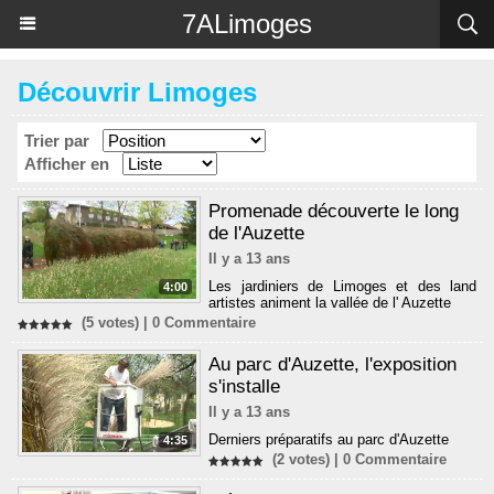
Panneau de gestion des cookies
7ALimoges
Découvrir Limoges
Trier par
Afficher en
Promenade découverte le long
de l'Auzette
Il y a 13 ans
Les jardiniers de Limoges et des land
4:00
artistes animent la vallée de l' Auzette
(5 votes) |
0
Commentaire
Au parc d'Auzette, l'exposition
s'installe
Il y a 13 ans
Derniers préparatifs au parc d'Auzette
4:35
(2 votes) |
0
Commentaire