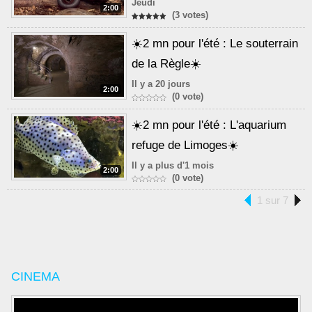
Jeudi
2:00
(3 votes)
☀️2 mn pour l'été : Le souterrain
de la Règle☀️
Il y a 20 jours
2:00
(0 vote)
☀️2 mn pour l'été : L'aquarium
refuge de Limoges☀️
Il y a plus d'1 mois
2:00
(0 vote)
1 sur 7
CINEMA