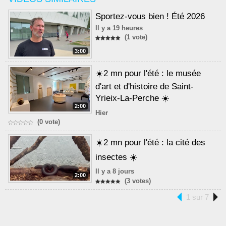
Sportez-vous bien ! Été 2026
Il y a 19 heures
(1 vote)
3:00
☀️2 mn pour l'été : le musée
d'art et d'histoire de Saint-
Yrieix-La-Perche ☀️
2:00
Hier
(0 vote)
☀️2 mn pour l'été : la cité des
insectes ☀️
Il y a 8 jours
2:00
(3 votes)
1 sur 7