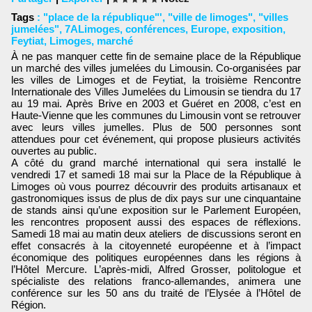
Tags
:
"place de la république"'
,
"ville de limoges"
,
"villes
jumelées"
,
7ALimoges
,
conférences
,
Europe
,
exposition
,
Feytiat
,
Limoges
,
marché
À ne pas manquer cette fin de semaine place de la République
un marché des villes jumelées du Limousin. Co-organisées par
les villes de Limoges et de Feytiat, la troisième Rencontre
Internationale des Villes Jumelées du Limousin se tiendra du 17
au 19 mai. Après Brive en 2003 et Guéret en 2008, c’est en
Haute-Vienne que les communes du Limousin vont se retrouver
avec leurs villes jumelles. Plus de 500 personnes sont
attendues pour cet événement, qui propose plusieurs activités
ouvertes au public.
A côté du grand marché international qui sera installé le
vendredi 17 et samedi 18 mai sur la Place de la République à
Limoges où vous pourrez découvrir des produits artisanaux et
gastronomiques issus de plus de dix pays sur une cinquantaine
de stands ainsi qu’une exposition sur le Parlement Européen,
les rencontres proposent aussi des espaces de réflexions.
Samedi 18 mai au matin deux ateliers de discussions seront en
effet consacrés à la citoyenneté européenne et à l’impact
économique des politiques européennes dans les régions à
l’Hôtel Mercure. L’après-midi, Alfred Grosser, politologue et
spécialiste des relations franco-allemandes, animera une
conférence sur les 50 ans du traité de l’Elysée à l’Hôtel de
Région.