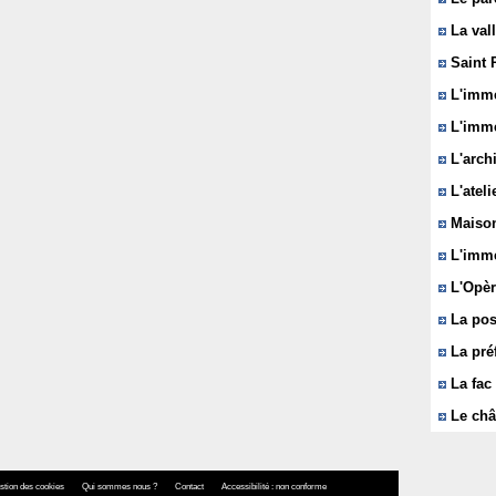
La vall
Saint 
L'immeu
L'imme
L'arch
L'ateli
Maison
L'imme
L'Opèr
La pos
La pré
La fac 
Le châ
stion des cookies
Qui sommes nous ?
Contact
Accessibilité : non conforme