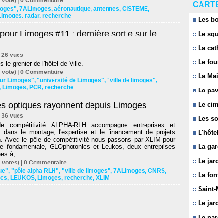
 vote) |
0
Commentaire
CARTE
imoges"
,
7ALimoges
,
aéronautique
,
antennes
,
CISTEME
,
Limoges
,
radar
,
recherche
Les bo
pour Limoges #11 : dernière sortie sur le
Le squ
La cat
 | 26 vues
Le fou
 le grenier de l'hôtel de Ville.
 vote) |
0
Commentaire
La Mai
our Limoges"
,
"université de Limoges"
,
"ville de limoges"
,
,
Limoges
,
PCR
,
recherche
Le pavi
res optiques rayonnent depuis Limoges
Le cim
 | 36 vues
Les so
e compétitivité ALPHA-RLH accompagne entreprises et
es dans le montage, l'expertise et le financement de projets
L'hôtel
on. Avec le pôle de compétitivité nous passons par XLIM pour
he fondamentale, GLOphotonics et Leukos, deux entreprises
La gar
es à,...
Le jard
 votes) |
0
Commentaire
que"
,
"pôle alpha RLH"
,
"ville de limoges"
,
7ALimoges
,
CNRS
,
La font
ics
,
LEUKOS
,
Limoges
,
recherche
,
XLIM
Saint-
Le jard
Le parc