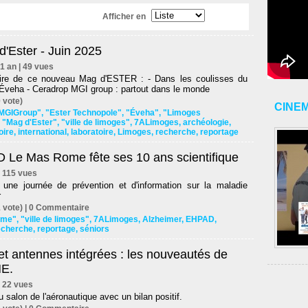
Afficher en
'Ester - Juin 2025
d'1 an | 49 vues
re de ce nouveau Mag d'ESTER : - Dans les coulisses du
 Éveha - Ceradrop MGI group : partout dans le monde
 vote)
CINE
 MGIGroup"
,
"Ester Technopole"
,
"Éveha"
,
"Limoges
,
"Mag d'Ester"
,
"ville de limoges"
,
7ALimoges
,
archéologie
,
oire
,
international
,
laboratoire
,
Limoges
,
recherche
,
reportage
 Le Mas Rome fête ses 10 ans scientifique
 | 115 vues
 une journée de prévention et d'information sur la maladie
r
 vote) |
0
Commentaire
ome"
,
"ville de limoges"
,
7ALimoges
,
Alzheimer
,
EHPAD
,
echerche
,
reportage
,
séniors
et antennes intégrées : les nouveautés de
E.
 | 22 vues
u salon de l'aéronautique avec un bilan positif.