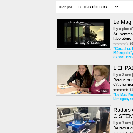
Trier par
Le Mag d
Il y a plus 
Au sommai
laboratoire
(0
13:00
"Ceradrop
Métropole"
export
,
hist
L'EHPAD
Il y a 2 ans
Retour sur
d'Alzheime
(1
4:30
"Le Mas R
Limoges
,
r
Radars 
CISTEM
Il y a 3 ans
De retour d
3:00