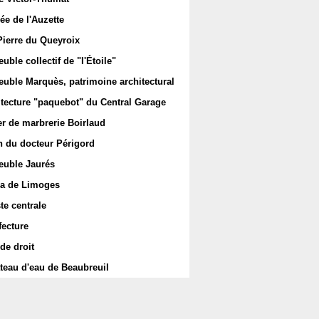
ée de l'Auzette
Pierre du Queyroix
ble collectif de "l'Étoile"
uble Marquès, patrimoine architectural
itecture "paquebot" du Central Garage
er de marbrerie Boirlaud
 du docteur Périgord
uble Jaurés
a de Limoges
te centrale
fecture
de droit
teau d'eau de Beaubreuil