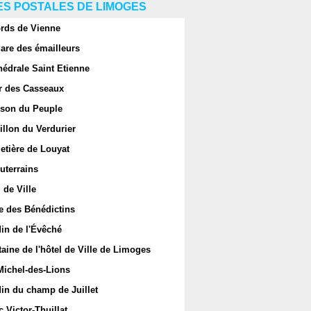
S POSTALES DE LIMOGES
rds de Vienne
are des émailleurs
hédrale Saint Etienne
r des Casseaux
son du Peuple
llon du Verdurier
etière de Louyat
uterrains
 de Ville
e des Bénédictins
in de l'Évêché
aine de l'hôtel de Ville de Limoges
Michel-des-Lions
in du champ de Juillet
 Victor-Thuillat