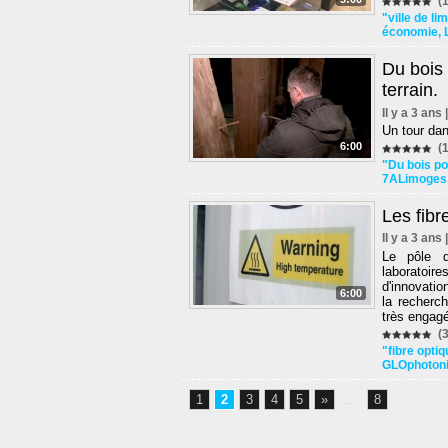
(1
"ville de l
économie
,
Du bois 
terrain.
Il y a 3 ans
Un tour dans
6:00
(1
"Du bois p
7ALimoges
Les fib
Il y a 3 ans
Le pôle d
laboratoir
d'innovati
6:00
la recherc
très engagé
(3
"fibre opti
GLOphoton
1
2
3
4
5
»
...
8