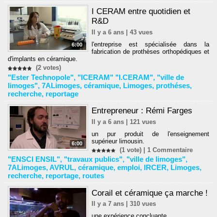
I CERAM entre quotidien et
R&D
Il y a 6 ans | 43 vues
l'entreprise est spécialisée dans la
6:00
fabrication de prothèses orthopédiques et
d'implants en céramique.
(2 votes)
"Ester Technopole"
,
"ICERAM" "I.CERAM"
,
"ville de
limoges"
,
7ALimoges
,
céramique
,
Limoges
,
prothéses
,
recherche
,
reportage
Entrepreneur : Rémi Farges
Il y a 6 ans | 121 vues
un pur produit de l'enseignement
supérieur limousin.
6:00
(1 vote) |
1
Commentaire
"ENSCI ENSIL"
,
"travaux publics"
,
"ville de limoges"
,
7ALimoges
,
AVRUL
,
céramique
,
emploi
,
IRCER
,
Limoges
,
recherche
,
reportage
,
routes
Corail et céramique ça marche !
Il y a 7 ans | 310 vues
une expérience concluante.