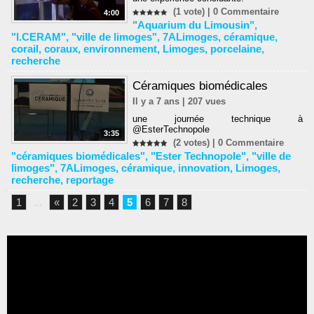
(1 vote) |
0
Commentaire
4:00
"Aquarium du Limousin"
,
"I.CERAM"
,
"ville de limoges"
,
7ALimoges
,
céramique
,
corail
,
coraux
,
environnement
,
Limoges
,
porcelaine
,
recherche
Céramiques biomédicales
Il y a 7 ans | 207 vues
une journée technique à
@EsterTechnopole
3:35
(2 votes) |
0
Commentaire
"céramiques biomédicales"
,
"Ester Technopole"
,
"ville de
limoges"
,
7ALimoges
,
céramique
,
innovation
,
Limoges
,
recherche
,
reportage
1
...
«
2
3
4
5
6
7
8