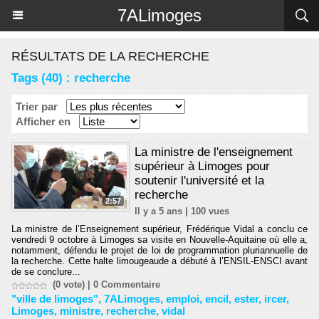
Panneau de gestion des cookies
7ALimoges
RÉSULTATS DE LA RECHERCHE
Tags (40) : recherche
Trier par
Afficher en
La ministre de l'enseignement
supérieur à Limoges pour
soutenir l'université et la
recherche
2:57
Il y a 5 ans | 100 vues
La ministre de l’Enseignement supérieur, Frédérique Vidal a conclu ce
vendredi 9 octobre à Limoges sa visite en Nouvelle-Aquitaine où elle a,
notamment, défendu le projet de loi de programmation pluriannuelle de
la recherche. Cette halte limougeaude a débuté à l’ENSIL-ENSCI avant
de se conclure...
(0 vote) |
0
Commentaire
"ville de limoges"
,
7ALimoges
,
emploi
,
encil
,
ester
,
ircer
,
Limoges
,
ministre
,
recherche
,
vidal