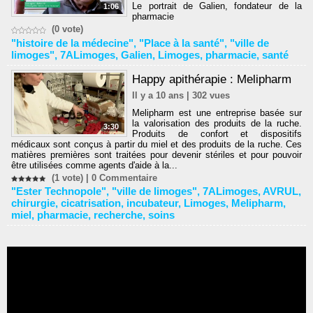
Le portrait de Galien, fondateur de la
1:06
pharmacie
(0 vote)
"histoire de la médecine"
,
"Place à la santé"
,
"ville de
limoges"
,
7ALimoges
,
Galien
,
Limoges
,
pharmacie
,
santé
Happy apithérapie : Melipharm
Il y a 10 ans | 302 vues
Melipharm est une entreprise basée sur
la valorisation des produits de la ruche.
3:30
Produits de confort et dispositifs
médicaux sont conçus à partir du miel et des produits de la ruche. Ces
matières premières sont traitées pour devenir stériles et pour pouvoir
être utilisées comme agents d'aide à la...
(1 vote) |
0
Commentaire
"Ester Technopole"
,
"ville de limoges"
,
7ALimoges
,
AVRUL
,
chirurgie
,
cicatrisation
,
incubateur
,
Limoges
,
Melipharm
,
miel
,
pharmacie
,
recherche
,
soins