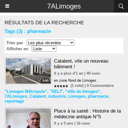
Panneau de gestion des cookies
7ALimoges
RÉSULTATS DE LA RECHERCHE
Tags (3) : pharmacie
Trier par
Afficher en
Catalent, vite un nouveau
bâtiment !
Il y a plus d'1 an | 40 vues
en zone Nord de Limoges.
2:00
(1 vote) |
0
Commentaire
"Limoges Métropole"
,
"SELI"
,
"ville de limoges"
,
7ALimoges
,
Catalent
,
industrie
,
Limoges
,
pharmacie
,
reportage
Place à la santé : Histoire de la
médecine antique N°5
Il y a 5 ans | 16 vues