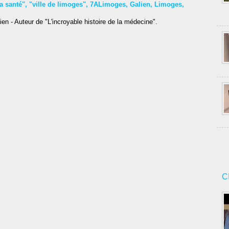
la santé"
,
"ville de limoges"
,
7ALimoges
,
Galien
,
Limoges
,
en - Auteur de "L'incroyable histoire de la médecine".
C