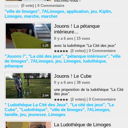
Inscrivez-vous !
(0 vote) |
0
Commentaire
"ville de limoges"
,
7ALimoges
,
application
,
jeu
,
Kiplin
,
Limoges
,
marche
,
marcher
Jouons ! La pétanque
intérieure...
Il y a 6 ans | 15 vues
avec la ludothèque "La Cité des jeux"
1:25
(2 votes) |
0
Commentaire
"Jouons !"
,
"La cité des jeux"
,
"pétanque intérieure"
,
"ville
de limoges"
,
7ALimoges
,
jeu
,
Limoges
,
ludothèque
,
pétanque
Jouons ! Le Cube
Il y a 6 ans | 38 vues
une proposition de la ludothèque "La Cité
des jeux".
2:04
(2 votes) |
0
Commentaire
" Ludothèque La Cité des Jeux"
,
"La cité des jeux"
,
"Le
Cube"
,
"Ludothèque"
,
"ville de limoges"
,
7ALimoges
,
famille
,
jeu
,
jeunesse
,
Limoges
La Ludothèque de Limoges