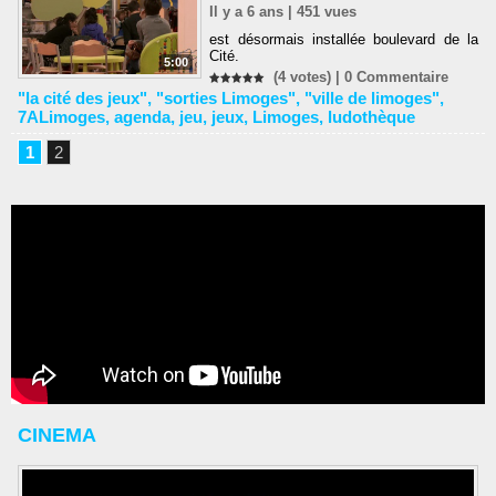
Il y a 6 ans | 451 vues
est désormais installée boulevard de la
Cité.
5:00
(4 votes) |
0
Commentaire
"la cité des jeux"
,
"sorties Limoges"
,
"ville de limoges"
,
7ALimoges
,
agenda
,
jeu
,
jeux
,
Limoges
,
ludothèque
1
2
CINEMA