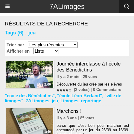
Panneau de gestion des cookies
7ALimoges
RÉSULTATS DE LA RECHERCHE
Tags (6) : jeu
Trier par
Afficher en
Journée interclasse à l’école
des Bénédictins
Il y a 2 mois | 29 vues
Découverte du jeu crée par les élèves
2:00
(2 votes) |
0
Commentaire
"école des Bénédictins"
,
"école Léon-Berland"
,
"ville de
limoges"
,
7ALimoges
,
jeu
,
Limoges
,
reportage
Marchons !
Il y a 3 ans | 85 vues
parce que c'est bon pour marcher est
encouragé par un jeu du 26/09 au 16/09.
1:40