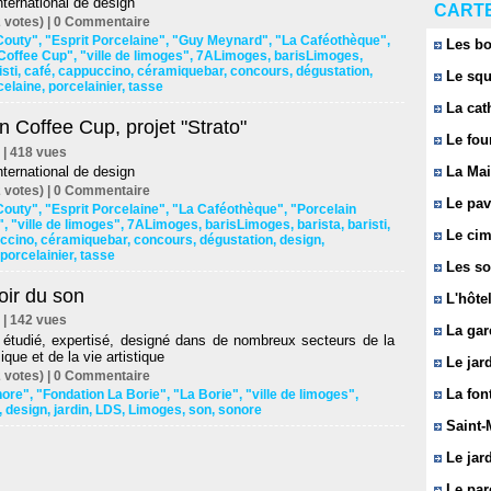
ternational de design
CARTE
 votes) |
0
Commentaire
Couty"
,
"Esprit Porcelaine"
,
"Guy Meynard"
,
"La Caféothèque"
,
Les bo
 Coffee Cup"
,
"ville de limoges"
,
7ALimoges
,
barisLimoges
,
isti
,
café
,
cappuccino
,
céramiquebar
,
concours
,
dégustation
,
Le squ
celaine
,
porcelainier
,
tasse
La cat
n Coffee Cup, projet "Strato"
Le fou
s | 418 vues
ternational de design
La Mai
 votes) |
0
Commentaire
Le pavi
Couty"
,
"Esprit Porcelaine"
,
"La Caféothèque"
,
"Porcelain
"
,
"ville de limoges"
,
7ALimoges
,
barisLimoges
,
barista
,
baristi
,
Le cim
ccino
,
céramiquebar
,
concours
,
dégustation
,
design
,
porcelainier
,
tasse
Les so
oir du son
L'hôtel
s | 142 vues
La gar
 étudié, expertisé, designé dans de nombreux secteurs de la
que et de la vie artistique
Le jard
 votes) |
0
Commentaire
La font
nore"
,
"Fondation La Borie"
,
"La Borie"
,
"ville de limoges"
,
,
design
,
jardin
,
LDS
,
Limoges
,
son
,
sonore
Saint-
Le jard
Le parc