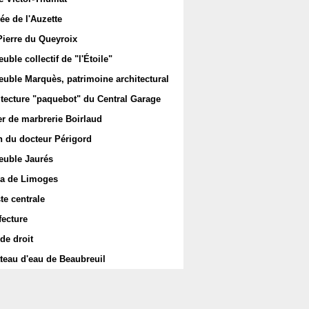
ée de l'Auzette
Pierre du Queyroix
ble collectif de "l'Étoile"
uble Marquès, patrimoine architectural
itecture "paquebot" du Central Garage
er de marbrerie Boirlaud
 du docteur Périgord
uble Jaurés
a de Limoges
te centrale
fecture
de droit
teau d'eau de Beaubreuil