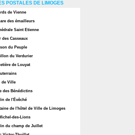
S POSTALES DE LIMOGES
rds de Vienne
are des émailleurs
hédrale Saint Etienne
r des Casseaux
son du Peuple
llon du Verdurier
etière de Louyat
uterrains
 de Ville
e des Bénédictins
in de l'Évêché
aine de l'hôtel de Ville de Limoges
Michel-des-Lions
in du champ de Juillet
 Victor-Thuillat