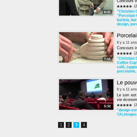
Concours in
(2
"Christian 
6:41
"Porcelain
barista
,
bar
design
,
por
Porcelai
Il y a 11 an
Concours in
(2
"Christian 
7:05
Coffee Cup
café
,
cappu
porcelaine
,
Le pouv
Il y a 11 an
Le son est
vie économi
(2
5:32
"design so
7ALimoges
1
2
3
4