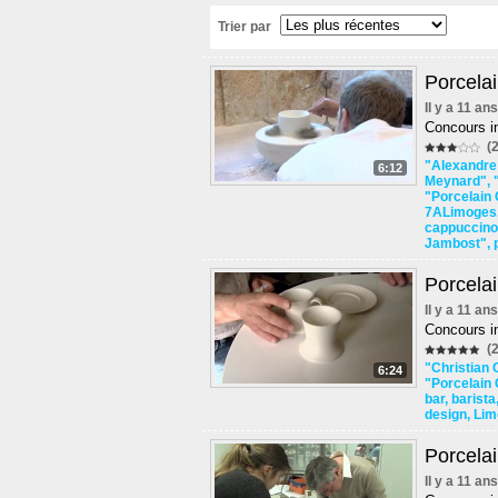
Trier par
Porcelai
Il y a 11 an
Concours in
(2
"Alexandre 
6:12
Meynard"
,
"Porcelain
7ALimoges
cappuccino
Jambost"
,
Porcelai
Il y a 11 an
Concours in
(2
"Christian 
6:24
"Porcelain
bar
,
barista
design
,
Lim
Porcelai
Il y a 11 an