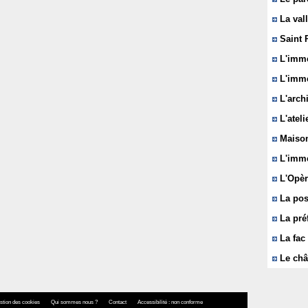
La vall
Saint 
L'immeu
L'imme
L'arch
L'ateli
Maison
L'imme
L'Opèr
La pos
La pré
La fac 
Le châ
stion des cookies
Qui sommes nous ?
Contact
Accessibilité : non conforme