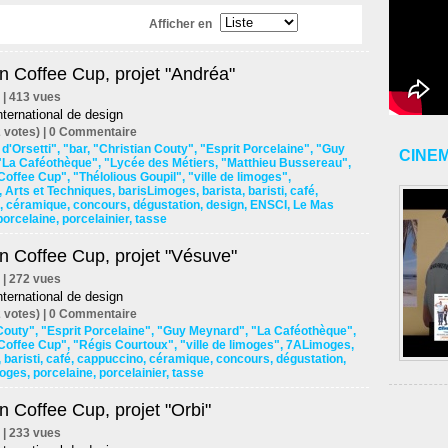
Afficher en
n Coffee Cup, projet "Andréa"
s | 413 vues
ternational de design
 votes) |
0
Commentaire
d'Orsetti"
,
"bar
,
"Christian Couty"
,
"Esprit Porcelaine"
,
"Guy
CINE
"La Caféothèque"
,
"Lycée des Métiers
,
"Matthieu Bussereau"
,
 Coffee Cup"
,
"Thélolious Goupil"
,
"ville de limoges"
,
,
Arts et Techniques
,
barisLimoges
,
barista
,
baristi
,
café
,
,
céramique
,
concours
,
dégustation
,
design
,
ENSCI
,
Le Mas
porcelaine
,
porcelainier
,
tasse
n Coffee Cup, projet "Vésuve"
s | 272 vues
ternational de design
 votes) |
0
Commentaire
Couty"
,
"Esprit Porcelaine"
,
"Guy Meynard"
,
"La Caféothèque"
,
 Coffee Cup"
,
"Régis Courtoux"
,
"ville de limoges"
,
7ALimoges
,
,
baristi
,
café
,
cappuccino
,
céramique
,
concours
,
dégustation
,
oges
,
porcelaine
,
porcelainier
,
tasse
n Coffee Cup, projet "Orbi"
s | 233 vues