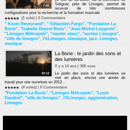
Solignac près de Limoges, permet de
7:05
recevoir de très nombreuses
configurations pour la recherche et la formation musicale
(1 vote) |
0
Commentaire
" Kevin Reveyrand"
,
" Sébastien Farge"
,
"Fondation La
Borie"
,
"Isabelle Depret-Bixio"
,
"Jean-Michel Leygonie"
,
"Limoges Métropole"
,
"master class"
,
"sorties Limoges"
,
"ville de limoges"
,
7ALimoges
,
classique
,
jazz
,
Limoges
,
musique
La Borie : le jardin des sons et
des lumières
Il y a 14 ans | 308 vues
Le jardin des sons et des lumières se
10:12
met en place, encore une année de
travail pour une ouverture en 2013...
(4 votes) |
0
Commentaire
"Fondation La Borie"
,
"Limoges Métropole"
,
"Louis
Dandrel"
,
"ville de limoges"
,
7ALimoges
,
agglomération
,
Limoges