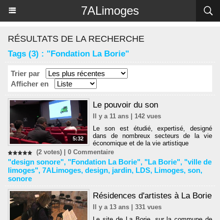
Panneau de gestion des cookies
7ALimoges
RÉSULTATS DE LA RECHERCHE
Tags (3) : "Fondation La Borie"
Trier par
Afficher en
Le pouvoir du son
Il y a 11 ans | 142 vues
Le son est étudié, expertisé, designé
dans de nombreux secteurs de la vie
5:32
économique et de la vie artistique
(2 votes) |
0
Commentaire
"design sonore"
,
"Fondation La Borie"
,
"La Borie"
,
"ville de
limoges"
,
7ALimoges
,
design
,
jardin
,
LDS
,
Limoges
,
son
,
sonore
Résidences d'artistes à La Borie
Il y a 13 ans | 331 vues
Le site de La Borie, sur la commune de