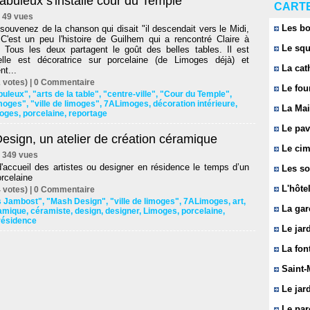
abuleux s'installe cour du Temple
CARTE
 | 49 vues
Les bo
ouvenez de la chanson qui disait "il descendait vers le Midi,
 C'est un peu l'histoire de Guilhem qui a rencontré Claire à
Le squ
r. Tous les deux partagent le goût des belles tables. Il est
elle est décoratrice sur porcelaine (de Limoges déjà) et
La cat
nt...
 votes) |
0
Commentaire
Le fou
buleux"
,
"arts de la table"
,
"centre-ville"
,
"Cour du Temple"
,
imoges"
,
"ville de limoges"
,
7ALimoges
,
décoration intérieure
,
La Mai
oges
,
porcelaine
,
reportage
Le pavi
sign, un atelier de création céramique
Le cim
 | 349 vues
d'accueil des artistes ou designer en résidence le temps d’un
Les so
orcelaine
L'hôtel
 votes) |
0
Commentaire
s Jambost"
,
"Mash Design"
,
"ville de limoges"
,
7ALimoges
,
art
,
La gar
amique
,
céramiste
,
design
,
designer
,
Limoges
,
porcelaine
,
résidence
Le jard
La font
Saint-
Le jard
Le parc