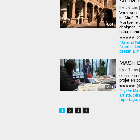
Animal f
Il y a 6 ans
Vous vous s
le Midi" ?
Montpellie
6:00
designer, 
naturelleme
(2
"Animal Fa
"sorties L
design
,
Lim
MASH De
Il y a 7 ans
et un lieu 
projet en p
(4
5:23
"Lycée Ma
artiste
,
cér
reportage
,
1
2
3
4