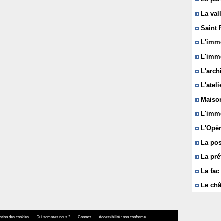
La vall
Saint 
L'immeu
L'imme
L'arch
L'ateli
Maison
L'imme
L'Opèr
La pos
La pré
La fac 
Le châ
stion des cookies
Qui sommes nous ?
Contact
Accessibilité : non conforme