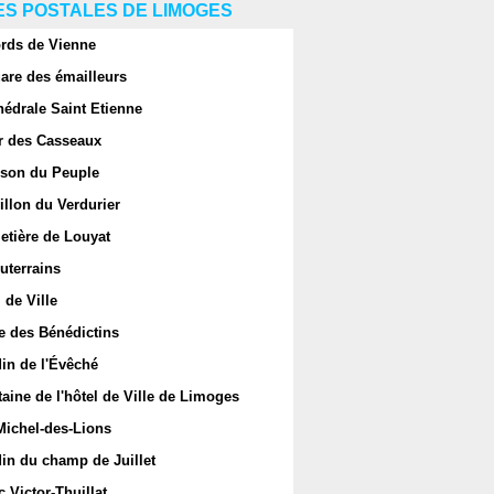
S POSTALES DE LIMOGES
rds de Vienne
are des émailleurs
hédrale Saint Etienne
r des Casseaux
son du Peuple
llon du Verdurier
etière de Louyat
uterrains
 de Ville
e des Bénédictins
in de l'Évêché
aine de l'hôtel de Ville de Limoges
Michel-des-Lions
in du champ de Juillet
 Victor-Thuillat