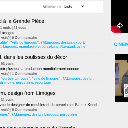
Afficher en
 à la Grande Pièce
d'1 mois | 41 vues
 Limoges.
 vote) |
0
Commentaire
table"
,
"ville de limoges"
,
7ALimoges
,
design
,
export
,
CINE
l
,
Limoges
,
manufacture
,
porcelaine
,
Raynaud
,
usine
, dans les coulisses du décor
 | 93 vues
oir plus sur la production mondialement connue.
 vote) |
1
Commentaire
,
"sorties Limoges"
,
"ville de limoges"
,
7ALimoges
,
design
,
atrimoine
,
porcelaine
,
reportage
rm, design from Limoges
 | 31 vues
vec le designer de meubles et de porcelaine, Patrick Knoch.
 vote) |
0
Commentaire
imoges"
,
7ALimoges
,
design
,
Limoges
,
porcelaine