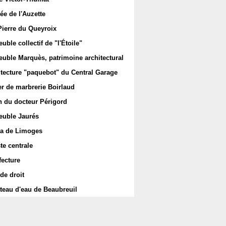
ée de l'Auzette
Pierre du Queyroix
ble collectif de "l'Étoile"
uble Marquès, patrimoine architectural
itecture "paquebot" du Central Garage
er de marbrerie Boirlaud
 du docteur Périgord
uble Jaurés
a de Limoges
te centrale
fecture
de droit
teau d'eau de Beaubreuil