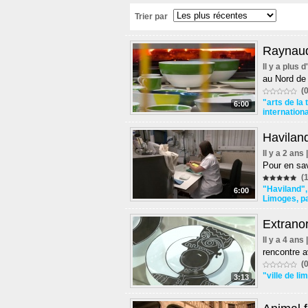
Trier par
Raynaud
Il y a plus 
au Nord de
(0
"arts de la 
6:00
internationa
Haviland
Il y a 2 ans
Pour en sav
(1
"Haviland"
6:00
Limoges
,
p
Extrano
Il y a 4 ans
rencontre a
(0
"ville de l
3:13