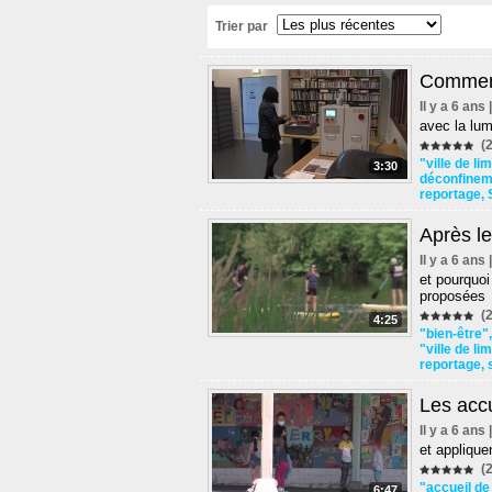
Trier par
Comment
Il y a 6 ans
avec la lum
(2
"ville de l
3:30
déconfinem
reportage
,
Après le
Il y a 6 ans
et pourquoi
proposées
(2
4:25
"bien-être"
"ville de l
reportage
,
Les accu
Il y a 6 ans
et applique
(2
"accueil de 
6:47