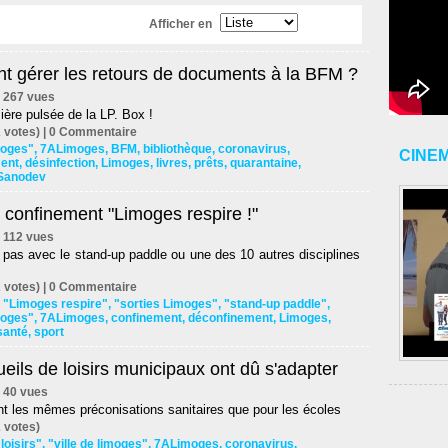
Afficher en
 gérer les retours de documents à la BFM ?
 | 267 vues
ière pulsée de la LP. Box !
 votes) |
0
Commentaire
imoges"
,
7ALimoges
,
BFM
,
bibliothèque
,
coronavirus
,
CINE
ent
,
désinfection
,
Limoges
,
livres
,
prêts
,
quarantaine
,
Sanodev
 confinement "Limoges respire !"
 | 112 vues
 pas avec le stand-up paddle ou une des 10 autres disciplines
 votes) |
0
Commentaire
,
"Limoges respire"
,
"sorties Limoges"
,
"stand-up paddle"
,
imoges"
,
7ALimoges
,
confinement
,
déconfinement
,
Limoges
,
santé
,
sport
eils de loisirs municipaux ont dû s'adapter
 | 40 vues
nt les mêmes préconisations sanitaires que pour les écoles
 votes)
loisirs"
,
"ville de limoges"
,
7ALimoges
,
coronavirus
,