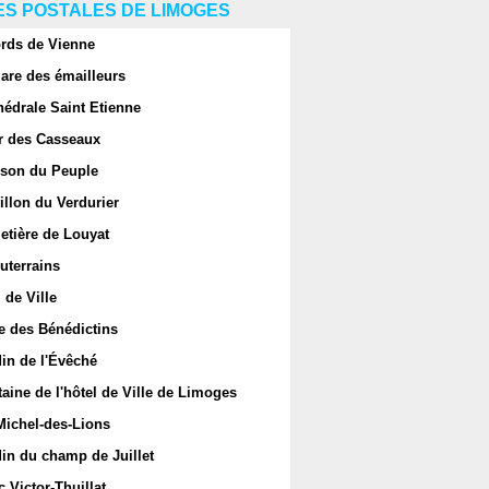
S POSTALES DE LIMOGES
rds de Vienne
are des émailleurs
hédrale Saint Etienne
r des Casseaux
son du Peuple
llon du Verdurier
etière de Louyat
uterrains
 de Ville
e des Bénédictins
in de l'Évêché
aine de l'hôtel de Ville de Limoges
Michel-des-Lions
in du champ de Juillet
 Victor-Thuillat