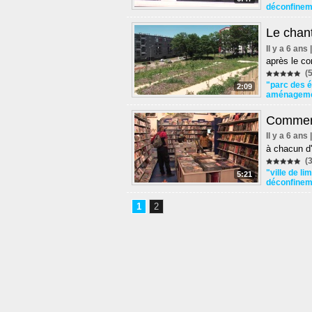
déconfinem
Le chant
Il y a 6 ans
après le c
(5
"parc des é
2:09
aménagem
Commerc
Il y a 6 ans
à chacun d'
(3
"ville de l
5:21
déconfinem
1
2