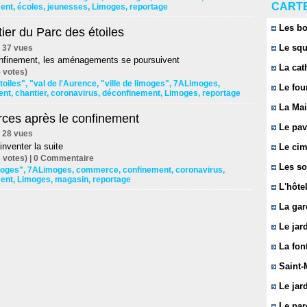
CARTE
ent
,
écoles
,
jeunesses
,
Limoges
,
reportage
Les bo
ier du Parc des étoiles
Le squ
 | 37 vues
onfinement, les aménagements se poursuivent
La cat
 votes)
toiles"
,
"val de l'Aurence
,
"ville de limoges"
,
7ALimoges
,
Le fou
ent
,
chantier
,
coronavirus
,
déconfinement
,
Limoges
,
reportage
La Mai
es après le confinement
Le pavi
 | 28 vues
inventer la suite
Le cim
 votes) |
0
Commentaire
Les so
imoges"
,
7ALimoges
,
commerce
,
confinement
,
coronavirus
,
ent
,
Limoges
,
magasin
,
reportage
L'hôtel
La gar
Le jard
La font
Saint-
Le jard
Le parc