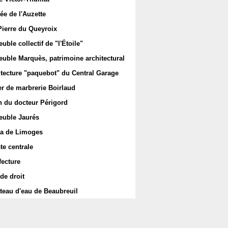
ée de l'Auzette
Pierre du Queyroix
ble collectif de "l'Étoile"
uble Marquès, patrimoine architectural
itecture "paquebot" du Central Garage
er de marbrerie Boirlaud
 du docteur Périgord
uble Jaurés
a de Limoges
te centrale
fecture
de droit
teau d'eau de Beaubreuil