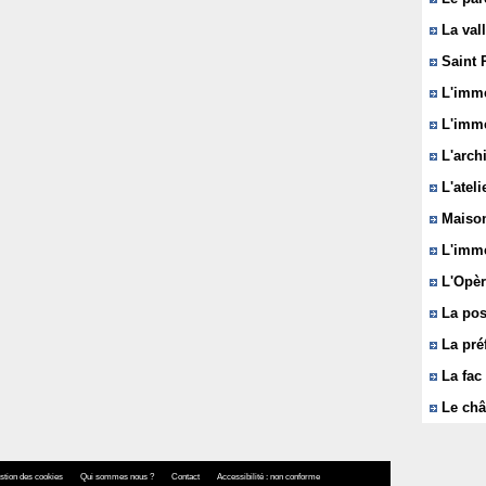
La vall
Saint 
L'immeu
L'imme
L'arch
L'ateli
Maison
L'imme
L'Opèr
La pos
La pré
La fac 
Le châ
stion des cookies
Qui sommes nous ?
Contact
Accessibilité : non conforme