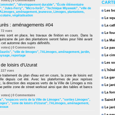
 votes) |
0
Commentaire
CARTE
Commolet"
,
"développement durable"
,
"École élémentaire
"
,
"Jules-Ferry"
,
"Micro-forêt"
,
"Technique Miyawaki"
,
"ville de
Les bo
ALimoges
,
aménagement
,
jeunesse
,
Limoges
,
plantations
,
scolaire
,
végétalisation
Le squ
urès : aménagements #04
La cat
 | 72 vues
Le fou
ères sont en place, les travaux de finition en cours. Dans la
inzaine de juin des plantations seront faites pour l'été avant
La Mai
on cet automne des sujets définitifs.
 votes) |
0
Commentaire
Le pavi
Jaurès"
,
"ville de limoges"
,
7ALimoges
,
aménagement
,
jardin
,
Le cim
aysage
,
reportage
Les so
de loisirs d'Uzurat
L'hôtel
 | 227 vues
e traitement du plan d'eau est en cours, la zone de loisirs est
La gar
elle depuis cet été. Avec les plateformes de jeux reprises
, la direction des espaces verts de la Ville de Limoges a mis
Le jard
e petite zone de street workout ainsi que des tables et bancs
La font
 votes) |
0
Commentaire
ux"
,
"espaces verts de la Ville de Limoges"
,
"sorties Limoges"
,
Saint-
imoges"
,
"zone de loisirs d'Uzurat"
,
7ALimoges
,
aménagement
,
ravaux
Le jard
Le parc