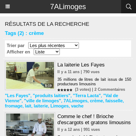
Panneau de gestion des cookies
7ALimoges
RÉSULTATS DE LA RECHERCHE
Tags (2) : crème
Trier par
Afficher en
La laiterie Les Fayes
Il y a 11 ans | 790 vues
35 millions de litres de lait issus de 150
producteurs limousins
5:19
(3 votes) |
2
Commentaires
"Les Fayes"
,
"produits laitiers"
,
"Terra Lacta"
,
"Val de
Vienne"
,
"ville de limoges"
,
7ALimoges
,
crème
,
faisselle
,
fromage
,
lait
,
laiterie
,
Limoges
,
vache
Comme le chef ! Brioche
d'escargots et gratons limousins
Il y a 12 ans | 991 vues