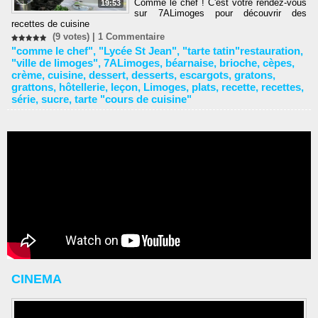
Comme le chef ! C'est votre rendez-vous
19:53
sur 7ALimoges pour découvrir des
recettes de cuisine
(9 votes) |
1
Commentaire
"comme le chef"
,
"Lycée St Jean"
,
"tarte tatin"restauration
,
"ville de limoges"
,
7ALimoges
,
béarnaise
,
brioche
,
cèpes
,
crème
,
cuisine
,
dessert
,
desserts
,
escargots
,
gratons
,
grattons
,
hôtellerie
,
leçon
,
Limoges
,
plats
,
recette
,
recettes
,
série
,
sucre
,
tarte "cours de cuisine"
CINEMA