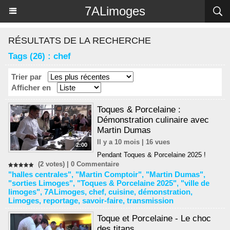
Panneau de gestion des cookies
7ALimoges
RÉSULTATS DE LA RECHERCHE
Tags (26) : chef
Trier par
Afficher en
Toques & Porcelaine :
Démonstration culinaire avec
Martin Dumas
Il y a 10 mois | 16 vues
2:00
Pendant Toques & Porcelaine 2025 !
(2 votes) |
0
Commentaire
"halles centrales"
,
"Martin Comptoir"
,
"Martin Dumas"
,
"sorties Limoges"
,
"Toques & Porcelaine 2025"
,
"ville de
limoges"
,
7ALimoges
,
chef
,
cuisine
,
démonstration
,
Limoges
,
reportage
,
savoir-faire
,
transmission
Toque et Porcelaine - Le choc
des titans