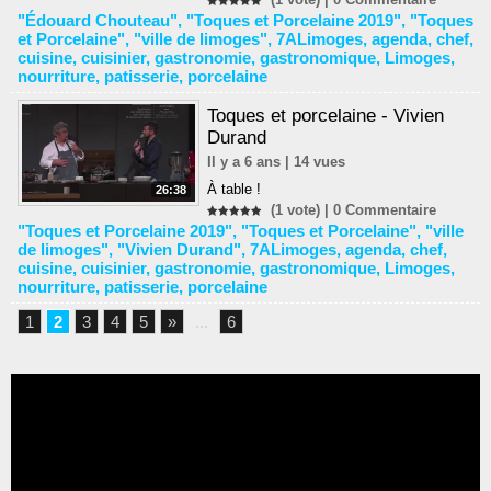
"Édouard Chouteau"
,
"Toques et Porcelaine 2019"
,
"Toques
et Porcelaine"
,
"ville de limoges"
,
7ALimoges
,
agenda
,
chef
,
cuisine
,
cuisinier
,
gastronomie
,
gastronomique
,
Limoges
,
nourriture
,
patisserie
,
porcelaine
Toques et porcelaine - Vivien
Durand
Il y a 6 ans | 14 vues
À table !
26:38
(1 vote) |
0
Commentaire
"Toques et Porcelaine 2019"
,
"Toques et Porcelaine"
,
"ville
de limoges"
,
"Vivien Durand"
,
7ALimoges
,
agenda
,
chef
,
cuisine
,
cuisinier
,
gastronomie
,
gastronomique
,
Limoges
,
nourriture
,
patisserie
,
porcelaine
1
2
3
4
5
»
...
6