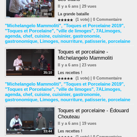
Il y a 6 ans | 29 vues
La grande bataille
30:01
(1 vote) |
0
Commentaire
"Michelangelo Mammoliti"
,
"Toques et Porcelaine 2019"
,
"Toques et Porcelaine"
,
"ville de limoges"
,
7ALimoges
,
agenda
,
chef
,
cuisine
,
cuisinier
,
gastronomie
,
gastronomique
,
Limoges
,
nourriture
,
patisserie
,
porcelaine
Toques et porcelaine -
Michelangelo Mammoliti
Il y a 6 ans | 23 vues
Les recettes !
35:10
(1 vote) |
0
Commentaire
"Michelangelo Mammoliti"
,
"Toques et Porcelaine 2019"
,
"Toques et Porcelaine"
,
"ville de limoges"
,
7ALimoges
,
agenda
,
chef
,
cuisine
,
cuisinier
,
gastronomie
,
gastronomique
,
Limoges
,
nourriture
,
patisserie
,
porcelaine
Toques et porcelaine - Édouard
Chouteau
Il y a 6 ans | 19 vues
Les recettes !
33:44
(1 vote) |
0
Commentaire