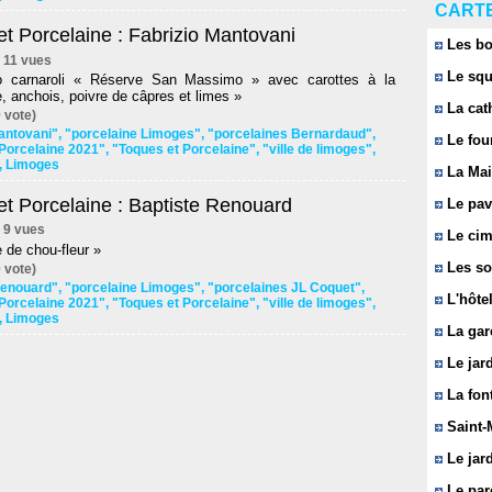
CARTE
t Porcelaine : Fabrizio Mantovani
Les bo
 | 11 vues
Le squ
to carnaroli « Réserve San Massimo » avec carottes à la
 anchois, poivre de câpres et limes »
La cat
 vote)
antovani"
,
"porcelaine Limoges"
,
"porcelaines Bernardaud"
,
Le fou
Porcelaine 2021"
,
"Toques et Porcelaine"
,
"ville de limoges"
,
,
Limoges
La Mai
et Porcelaine : Baptiste Renouard
Le pavi
 | 9 vues
Le cim
e de chou-fleur »
Les so
 vote)
Renouard"
,
"porcelaine Limoges"
,
"porcelaines JL Coquet"
,
L'hôtel
Porcelaine 2021"
,
"Toques et Porcelaine"
,
"ville de limoges"
,
,
Limoges
La gar
Le jard
La font
Saint-
Le jard
Le parc