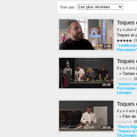
Trier par
Toques e
Il y a plus 
Toques et 
(1
"conférenc
1:45
Porcelaine
Toques e
Il y a 4 ans
: « Tartare
(0
"Adrien Ca
25:00
Porcelaine
Limoges
Toques e
Il y a 4 ans
: « Filet d
(0
"Pierre Rig
29:00
"Toques et 
7ALimoges