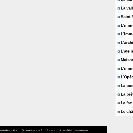
La vall
Saint 
L'immeu
L'imme
L'arch
L'ateli
Maison
L'imme
L'Opèr
La pos
La pré
La fac 
Le châ
stion des cookies
Qui sommes nous ?
Contact
Accessibilité : non conforme