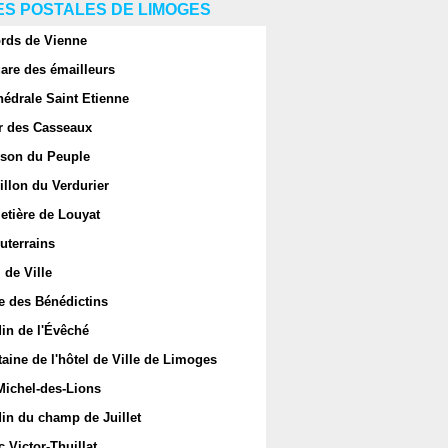
S POSTALES DE LIMOGES
rds de Vienne
are des émailleurs
hédrale Saint Etienne
r des Casseaux
son du Peuple
llon du Verdurier
etière de Louyat
uterrains
 de Ville
e des Bénédictins
in de l'Évêché
aine de l'hôtel de Ville de Limoges
Michel-des-Lions
in du champ de Juillet
 Victor-Thuillat