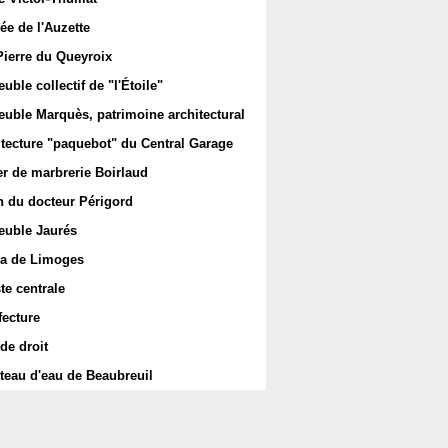
ée de l'Auzette
Pierre du Queyroix
ble collectif de "l'Étoile"
uble Marquès, patrimoine architectural
itecture "paquebot" du Central Garage
er de marbrerie Boirlaud
 du docteur Périgord
uble Jaurés
a de Limoges
te centrale
fecture
de droit
teau d'eau de Beaubreuil