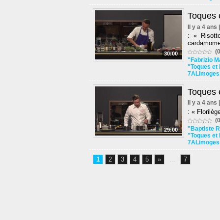
Toques e
Il y a 4 ans
: « Risot
cardamome,
(0
30:00
"Fabrizio M
"Toques et 
7ALimoges
Toques 
Il y a 4 ans
: « Florilèg
(0
"Baptiste 
29:00
"Toques et 
7ALimoges
1
2
3
4
5
»
...
7