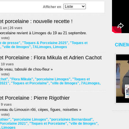
Afficher en
t porcelaine : nouvelle recette !
d'1 an | 26 vues
porcelaine revient à Limoges du 19 au 21 septembre.
 vote)
e de presse"
,
"Toques & Porcelaine 2025"
,
"Toques et
CINE
"
,
"ville de limoges"
,
7ALimoges
,
Limoges
t Porcelaine : Flora Mikula et Adrien Cachot
 | 10 vues
 de veau, taboulé de chou-fleur »
 vote)
chot"
,
"Flora Mikula"
,
"porcelaine Limoges"
,
"Toques et
 2021"
,
"Toques et Porcelaine"
,
"ville de limoges"
,
7ALimoges
,
t Porcelaine : Pierre Rigothier
 | 9 vues
e veau du Limousin rôti, cèpes, figues, noisettes »
 vote)
othier"
,
"porcelaine Limoges"
,
"porcelaines Bernardaud"
,
Porcelaine 2021"
,
"Toques et Porcelaine"
,
"ville de limoges"
,
,
Limoges