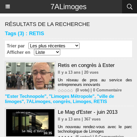
Panneau de gestion des cookies
7ALimoges
RÉSULTATS DE LA RECHERCHE
Tags (3) : RETIS
Trier par
Afficher en
Retis en congrès à Ester
Il y a 13 ans | 20 vues
Un réseau de pros au service des
entrepreneurs innovants
3:05
(0 vote) |
0
Commentaire
"Ester Technopole"
,
"Limoges Métropole"
,
"ville de
limoges"
,
7ALimoges
,
congrès
,
Limoges
,
RETIS
Le Mag d'Ester - juin 2013
Il y a 13 ans | 367 vues
Un nouveau rendez-vous avec le parc
technologique de Limoges
16:35
(6 votes) |
0
Commentaire