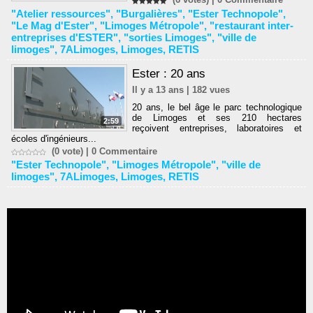
"Atelier ressources"
,
"Burgalières"
,
"Ester Technopole"
,
"Le Mag d'Ester"
,
"Limoges Métropole"
,
"restaurant inter-
entreprises d'ESTER"
,
"sorties Limoges"
,
"ville de
limoges"
,
7ALimoges
,
Limoges
,
RETIS
Ester : 20 ans
Il y a 13 ans | 182 vues
20 ans, le bel âge le parc technologique
de Limoges et ses 210 hectares
2:59
reçoivent entreprises, laboratoires et
écoles d'ingénieurs...
(0 vote) |
0
Commentaire
"Ester Technopole"
,
"Limoges Métropole"
,
"ville de
limoges"
,
7ALimoges
,
Limoges
,
RETIS