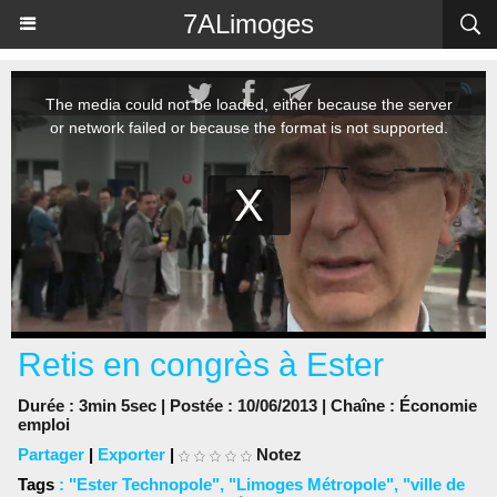
Panneau de gestion des cookies
7ALimoges
Retis en congrès à Ester
Durée : 3min 5sec | Postée : 10/06/2013 | Chaîne :
Économie
emploi
Partager
|
Exporter
|
Notez
Tags
:
"Ester Technopole"
,
"Limoges Métropole"
,
"ville de