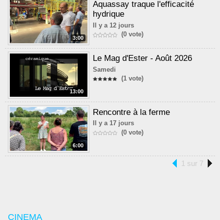
Aquassay traque l'efficacité
hydrique
Il y a 12 jours
(0 vote)
3:00
Le Mag d'Ester - Août 2026
Samedi
(1 vote)
13:00
Rencontre à la ferme
Il y a 17 jours
(0 vote)
6:00
1 sur 7
CINEMA