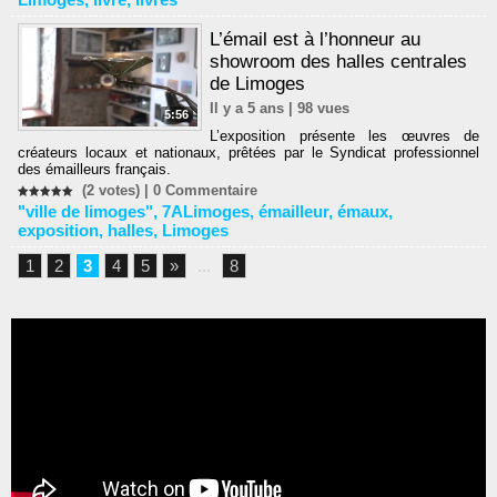
L’émail est à l’honneur au
showroom des halles centrales
de Limoges
Il y a 5 ans | 98 vues
5:56
L’exposition présente les œuvres de
créateurs locaux et nationaux, prêtées par le Syndicat professionnel
des émailleurs français.
(2 votes) |
0
Commentaire
"ville de limoges"
,
7ALimoges
,
émailleur
,
émaux
,
exposition
,
halles
,
Limoges
1
2
3
4
5
»
...
8