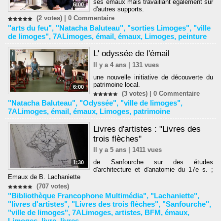
ses émaux mais travaillant également sur
6:00
d'autres supports.
(2 votes) |
0
Commentaire
"arts du feu"
,
"Natacha Baluteau"
,
"sorties Limoges"
,
"ville
de limoges"
,
7ALimoges
,
émail
,
émaux
,
Limoges
,
peinture
L' odyssée de l'émail
Il y a 4 ans | 131 vues
une nouvelle initiative de découverte du
patrimoine local.
6:00
(3 votes) |
0
Commentaire
"Natacha Baluteau"
,
"Odyssée"
,
"ville de limoges"
,
7ALimoges
,
émail
,
émaux
,
Limoges
,
patrimoine
Livres d'artistes : "Livres des
trois flèches"
Il y a 5 ans | 1411 vues
de Sanfourche sur des études
1:30
d'architecture et d'anatomie du 17e s. ;
Emaux de B. Lachaniette
(707 votes)
"Bibliothèque Francophone Multimédia"
,
"Lachaniette"
,
"livres d'artistes"
,
"Livres des trois flèches"
,
"Sanfourche"
,
"ville de limoges"
,
7ALimoges
,
artistes
,
BFM
,
émaux
,
Limoges
,
livre
,
livres