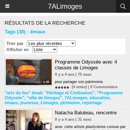
Panneau de gestion des cookies
7ALimoges
RÉSULTATS DE LA RECHERCHE
Tags (38) : émaux
Trier par
Afficher en
Programme Odyssée avec 4
classes de Limoges
Il y a 4 ans | 75 vues
pour partager son patrimoine.
1:30
(4 votes) |
0
Commentaire
"arts du feu" émail
,
"Héritage et Civilisation"
,
"Programme
Odyssée"
,
"ville de limoges"
,
7ALimoges
,
éducation
,
émaux
,
jeunesse
,
Limoges
,
ptrimoine
,
reportage
Natacha Baluteau, rencontre
Il y a 4 ans | 31 vues
avec cette artiste plasticienne connue par