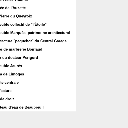
ée de l'Auzette
Pierre du Queyroix
ble collectif de "l'Étoile"
uble Marquès, patrimoine architectural
itecture "paquebot" du Central Garage
er de marbrerie Boirlaud
 du docteur Périgord
uble Jaurés
a de Limoges
te centrale
fecture
de droit
teau d'eau de Beaubreuil