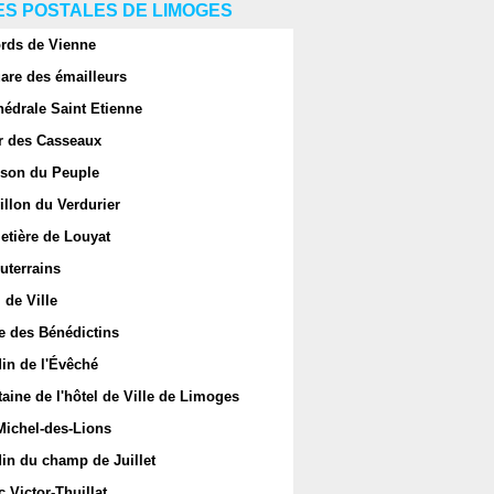
S POSTALES DE LIMOGES
rds de Vienne
are des émailleurs
hédrale Saint Etienne
r des Casseaux
son du Peuple
llon du Verdurier
etière de Louyat
uterrains
 de Ville
e des Bénédictins
in de l'Évêché
aine de l'hôtel de Ville de Limoges
Michel-des-Lions
in du champ de Juillet
 Victor-Thuillat