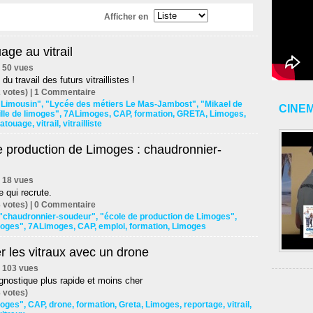
Afficher en
age au vitrail
 | 50 vues
u travail des futurs vitraillistes !
 votes) |
1
Commentaire
Limousin"
,
"Lycée des métiers Le Mas-Jambost"
,
"Mikael de
CINE
ille de limoges"
,
7ALimoges
,
CAP
,
formation
,
GRETA
,
Limoges
,
tatouage
,
vitrail
,
vitrailliste
e production de Limoges : chaudronnier-
 | 18 vues
 qui recrute.
 votes) |
0
Commentaire
"chaudronnier-soudeur"
,
"école de production de Limoges"
,
imoges"
,
7ALimoges
,
CAP
,
emploi
,
formation
,
Limoges
r les vitraux avec un drone
 | 103 vues
gnostique plus rapide et moins cher
 votes)
imoges"
,
CAP
,
drone
,
formation
,
Greta
,
Limoges
,
reportage
,
vitrail
,