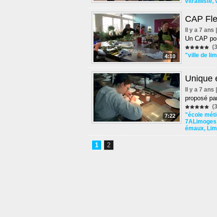
vitrailliste
,
CAP Fle
Il y a 7 ans
Un CAP pou
(3
"ville de l
4:10
Unique 
Il y a 7 ans
proposé pa
(3
"école méti
7:22
7ALimoges
émaux
,
Lim
1
2