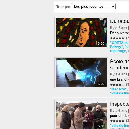
Trier par
Du tatou
Il y a 2 ans
Découverte d
(2
"GRETA du 
3:30
Poissy"
,
"v
reportage
,
École d
soudeur
Il y a 4 ans
une branche
5:00
(3
"Bac Pro"
,
"ville de l
Inspecte
Il y a 6 ans
pour un dia
(3
"ville de l
5:30