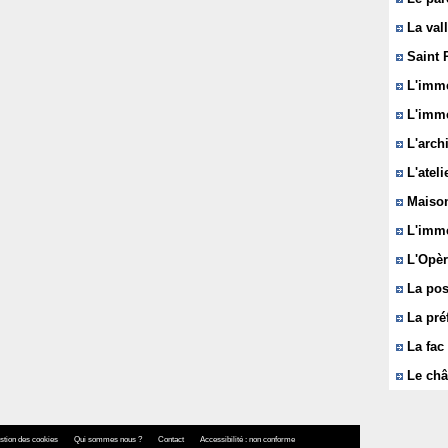
La vall
Saint 
L'immeu
L'imme
L'arch
L'ateli
Maison
L'imme
L'Opèr
La pos
La pré
La fac 
Le châ
stion des cookies
Qui sommes nous ?
Contact
Accessibilité : non conforme