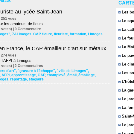
vitraux
CARTE
uriste au lycée Saint-Jean
Les bo
 | 251 vues
Le squ
r les amateurs de fleurs
 votes) |
0
Commentaire
La cat
imoges"
,
7ALimoges
,
CAP
,
fleure
,
fleuriste
,
formation
,
Limoges
Le fou
La Mai
en France, le CAP émailleur d’art sur métaux
 | 274 vues
Le pavi
r l'AFPI à Limoges
Le cim
 votes) |
2
Commentaires
ers d'art"
,
"gravure à l'échoppe"
,
"ville de Limoges"
,
Les so
,
AFPI
,
apprentissage
,
CAP
,
champlevé
,
émail
,
émaillage
,
oges
,
reportage
,
stagiaire
L'hôtel
La gar
Le jard
La font
Saint-
Le jard
Le parc