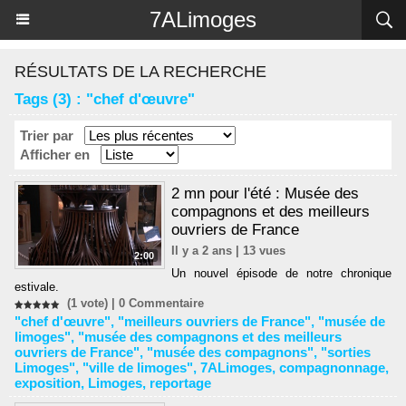
Panneau de gestion des cookies
7ALimoges
RÉSULTATS DE LA RECHERCHE
Tags (3) : "chef d'œuvre"
Trier par
Afficher en
2 mn pour l'été : Musée des
compagnons et des meilleurs
ouvriers de France
Il y a 2 ans | 13 vues
2:00
Un nouvel épisode de notre chronique
estivale.
(1 vote) |
0
Commentaire
"chef d'œuvre"
,
"meilleurs ouvriers de France"
,
"musée de
limoges"
,
"musée des compagnons et des meilleurs
ouvriers de France"
,
"musée des compagnons"
,
"sorties
Limoges"
,
"ville de limoges"
,
7ALimoges
,
compagnonnage
,
exposition
,
Limoges
,
reportage