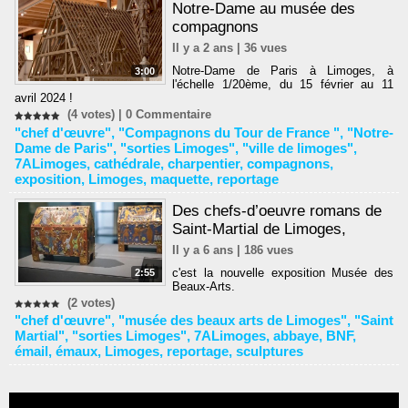
Notre-Dame au musée des
compagnons
Il y a 2 ans | 36 vues
Notre-Dame de Paris à Limoges, à
3:00
l'échelle 1/20ème, du 15 février au 11
avril 2024 !
(4 votes) |
0
Commentaire
"chef d'œuvre"
,
"Compagnons du Tour de France "
,
"Notre-
Dame de Paris"
,
"sorties Limoges"
,
"ville de limoges"
,
7ALimoges
,
cathédrale
,
charpentier
,
compagnons
,
exposition
,
Limoges
,
maquette
,
reportage
Des chefs-d’oeuvre romans de
Saint-Martial de Limoges,
Il y a 6 ans | 186 vues
c'est la nouvelle exposition Musée des
2:55
Beaux-Arts.
(2 votes)
"chef d'œuvre"
,
"musée des beaux arts de Limoges"
,
"Saint
Martial"
,
"sorties Limoges"
,
7ALimoges
,
abbaye
,
BNF
,
émail
,
émaux
,
Limoges
,
reportage
,
sculptures