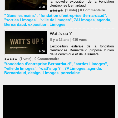
la nouvelle exposition de la Fondation
d'entreprise Bernardaud
3:00
(1 vote) |
0
Commentaire
" Sans les mains"
,
"fondation d'entreprise Bernardaud"
,
"sorties Limoges"
,
"ville de limoges"
,
7ALimoges
,
agenda
,
Bernardaud
,
exposition
,
Limoges
Watt's up ?
Il y a 12 ans | 410 vues
L'exposition estivale de la fondation
d'entreprise Bernardaud propose l'union
6:00
de la céramique et de la lumière
(1 vote) |
0
Commentaire
"fondation d'entreprise Bernardaud"
,
"sorties Limoges"
,
"ville de limoges"
,
"watt's up ?"
,
7ALimoges
,
agenda
,
Bernardaud
,
design
,
Limoges
,
porcelaine