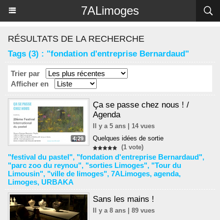
Panneau de gestion des cookies
7ALimoges
RÉSULTATS DE LA RECHERCHE
Tags (3) : "fondation d'entreprise Bernardaud"
Trier par
Afficher en
Ça se passe chez nous ! /
Agenda
Il y a 5 ans | 14 vues
Quelques idées de sortie
4:29
(1 vote)
"festival du pastel"
,
"fondation d'entreprise Bernardaud"
,
"parc zoo du reynou"
,
"sorties Limoges"
,
"Tour du
Limousin"
,
"ville de limoges"
,
7ALimoges
,
agenda
,
Limoges
,
URBAKA
Sans les mains !
Il y a 8 ans | 89 vues