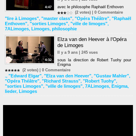
avec le philosophe Raphaël Enthoven
4:47
(2 votes) |
0
Commentaire
"lire à Limoges"
,
"master class"
,
"Opéra Théâtre"
,
"Raphaël
Enthoven"
,
"sorties Limoges"
,
"ville de limoges"
,
7ALimoges
,
Limoges
,
philosophie
Elza van den Heever à l'Opéra
de Limoges
Il y a 9 ans | 245 vues
sous la direction de Robert Tuohy pour
4:32
Enigma
(2 votes) |
0
Commentaire
.
,
"Edward Elgar"
,
"Elza van den Heever"
,
"Gustav Mahler"
,
"Opéra Théâtre"
,
"Richard Strauss"
,
"Robert Tuohy"
,
"sorties Limoges"
,
"ville de limoges"
,
7ALimoges
,
Enigma
,
lieder
,
Limoges