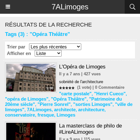
Panneau de gestion des cookies
7ALimoges
RÉSULTATS DE LA RECHERCHE
Tags (3) : "Opéra Théâtre"
Trier par
Afficher en
L'Opéra de Limoges
Il y a 7 ans | 427 vues
sobriété de l'architecture
(1 vote) |
0
Commentaire
1:30
"carte postale"
,
"Henri Cueco"
,
"opéra de Limoges"
,
"Opéra Théâtre"
,
"Patrimoine du
20ème siècle"
,
"Pierre Sonrel"
,
"sorties Limoges"
,
"ville de
limoges"
,
7ALimoges
,
architecte
,
architecture
,
conservatoire
,
fresque
,
Limoges
La masterclass de philo de
#LireALimoges
Il y a 9 ans | 115 vues