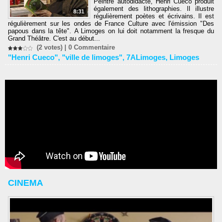
Peintre autodidacte, Henri Cueco produit
également des lithographies. Il illustre
8:31
régulièrement poètes et écrivains. Il est
régulièrement sur les ondes de France Culture avec l'émission "Des
papous dans la tête". A Limoges on lui doit notamment la fresque du
Grand Théâtre. C'est au début...
(2 votes) |
0
Commentaire
"Henri Cueco"
,
"ville de limoges"
,
7ALimoges
,
Limoges
CINEMA