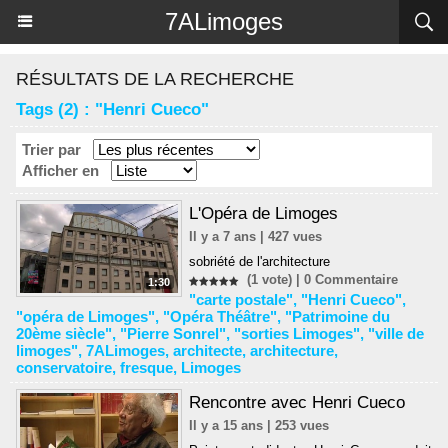
Panneau de gestion des cookies
7ALimoges
RÉSULTATS DE LA RECHERCHE
Tags (2) : "Henri Cueco"
Trier par
Afficher en
L'Opéra de Limoges
Il y a 7 ans | 427 vues
sobriété de l'architecture
(1 vote) |
0
Commentaire
1:30
"carte postale"
,
"Henri Cueco"
,
"opéra de Limoges"
,
"Opéra Théâtre"
,
"Patrimoine du
20ème siècle"
,
"Pierre Sonrel"
,
"sorties Limoges"
,
"ville de
limoges"
,
7ALimoges
,
architecte
,
architecture
,
conservatoire
,
fresque
,
Limoges
Rencontre avec Henri Cueco
Il y a 15 ans | 253 vues