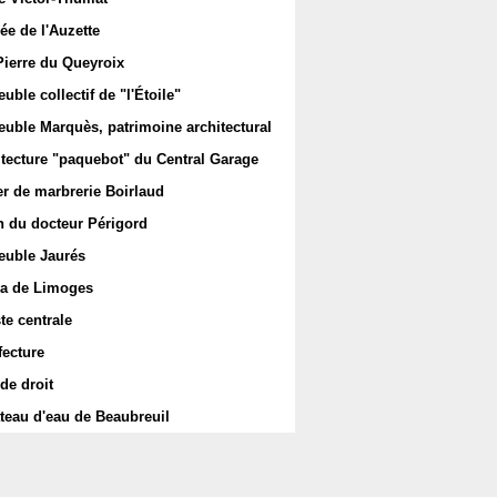
ée de l'Auzette
Pierre du Queyroix
ble collectif de "l'Étoile"
uble Marquès, patrimoine architectural
itecture "paquebot" du Central Garage
er de marbrerie Boirlaud
 du docteur Périgord
uble Jaurés
a de Limoges
te centrale
fecture
de droit
teau d'eau de Beaubreuil