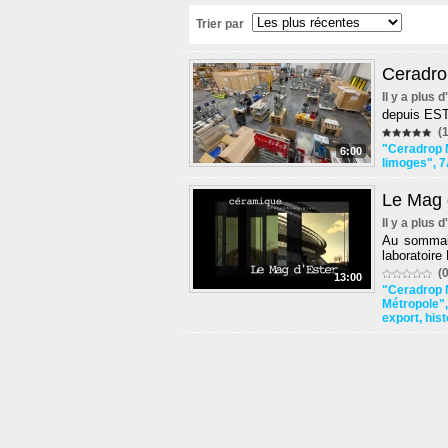
Trier par
Ceradro
Il y a plus 
depuis ES
(1
"Ceradrop
6:00
limoges"
,
7
Le Mag d
Il y a plus 
Au sommai
laboratoire
(0
13:00
"Ceradrop
Métropole"
export
,
hist