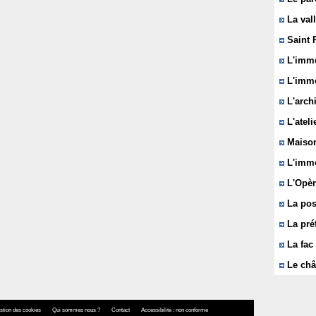
La vall
Saint 
L'immeu
L'imme
L'arch
L'ateli
Maison
L'imme
L'Opèr
La pos
La pré
La fac 
Le châ
stion des cookies
Qui sommes nous ?
Contact
Accessibilité : non conforme