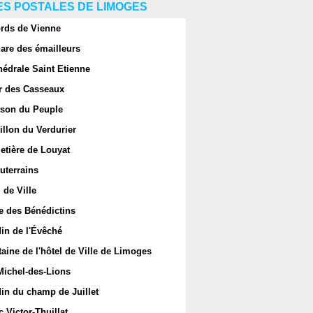
S POSTALES DE LIMOGES
rds de Vienne
are des émailleurs
hédrale Saint Etienne
r des Casseaux
son du Peuple
llon du Verdurier
etière de Louyat
uterrains
 de Ville
e des Bénédictins
in de l'Évêché
aine de l'hôtel de Ville de Limoges
Michel-des-Lions
in du champ de Juillet
 Victor-Thuillat