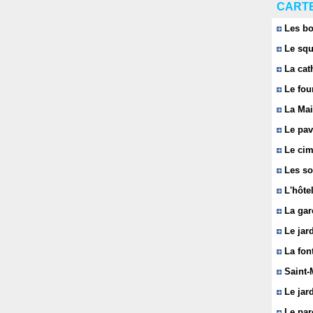
CARTE
Les bo
Le squ
La cat
Le fou
La Mai
Le pavi
Le cim
Les so
L'hôtel
La gar
Le jard
La font
Saint-
Le jard
Le parc