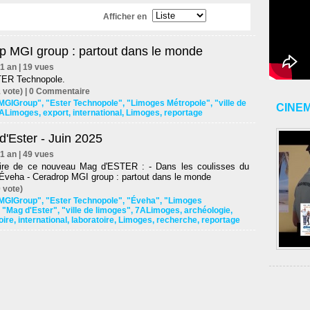
Afficher en
p MGI group : partout dans le monde
d'1 an | 19 vues
TER Technopole.
 vote) |
0
Commentaire
 MGIGroup"
,
"Ester Technopole"
,
"Limoges Métropole"
,
"ville de
CINE
ALimoges
,
export
,
international
,
Limoges
,
reportage
'Ester - Juin 2025
d'1 an | 49 vues
re de ce nouveau Mag d'ESTER : - Dans les coulisses du
 Éveha - Ceradrop MGI group : partout dans le monde
 vote)
 MGIGroup"
,
"Ester Technopole"
,
"Éveha"
,
"Limoges
,
"Mag d'Ester"
,
"ville de limoges"
,
7ALimoges
,
archéologie
,
oire
,
international
,
laboratoire
,
Limoges
,
recherche
,
reportage