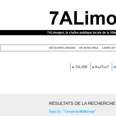
Panneau de gestion des cookies
7ALimoges, la chaîne publique locale de la Vill
DÉCOUVRIR LIMOGES
VIE MUNICIPALE
CADRE DE 
7àLIRE
KulTur7
RÉSULTATS DE LA RECHERCHE
Tags (2) : "Ceradrop MGIGroup"