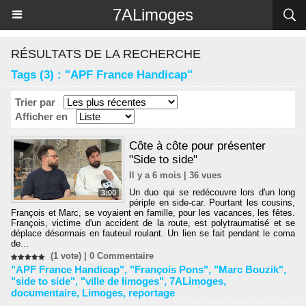
Panneau de gestion des cookies
7ALimoges
RÉSULTATS DE LA RECHERCHE
Tags (3) : "APF France Handicap"
Trier par
Afficher en
Côte à côte pour présenter
"Side to side"
Il y a 6 mois | 36 vues
Un duo qui se redécouvre lors d'un long
3:00
périple en side-car. Pourtant les cousins,
François et Marc, se voyaient en famille, pour les vacances, les fêtes.
François, victime d'un accident de la route, est polytraumatisé et se
déplace désormais en fauteuil roulant. Un lien se fait pendant le coma
de...
(1 vote) |
0
Commentaire
"APF France Handicap"
,
"François Pons"
,
"Marc Bouzik"
,
"side to side"
,
"ville de limoges"
,
7ALimoges
,
documentaire
,
Limoges
,
reportage