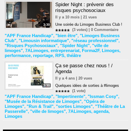
Spider Night : prévenir des
risques psychosociaux
Il y a 10 mois | 21 vues
Une soirée du Limoges Business Club !
3:30
(3 votes) |
0
Commentaire
"APF France Handicap"
,
"bien être"
,
"Limoges Business
Club"
,
"Limousin informatique"
,
"réseau professionnel"
,
"Risques Psychosociaux"
,
"Spider Night"
,
"ville de
limoges"
,
7ALimoges
,
entreprenariat
,
Forma2F
,
Limoges
,
performance
,
reportage
,
RPS
,
théâtre
Ça se passe chez nous ! /
Agenda
Il y a 4 ans | 20 vues
Quelques idées de sorties à #limoges
3:30
(1 vote)
"APF France Handicap"
,
"Impertinente"
,
"Issman Cosy"
,
"Musée de la Résistance de Limoges"
,
"Opéra de
Limoges"
,
"Run & Trail"
,
"sorties Limoges"
,
"Théâtre de La
Passerelle"
,
"ville de limoges"
,
7ALimoges
,
agenda
,
Limoges