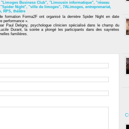
,
"Limoges Business Club"
,
"Limousin informatique"
,
"réseau
,
"Spider Night"
,
"ville de limoges"
,
7ALimoges
,
entreprenariat
,
e
,
RPS
,
théâtre
e formation Forma2F ont organisé la dernière Spider Night en date
tre performance ».
ar Paul Deligny, psychologue clinicien spécialisé dans le champ du
ucile Durant, la soirée a plongé les participants dans des saynètes
nelles familières.
C