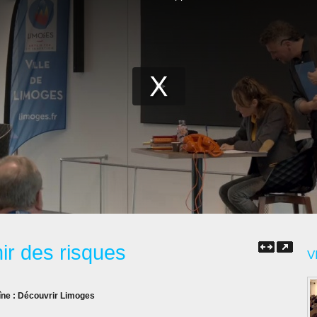
nir des risques
V
îne :
Découvrir Limoges