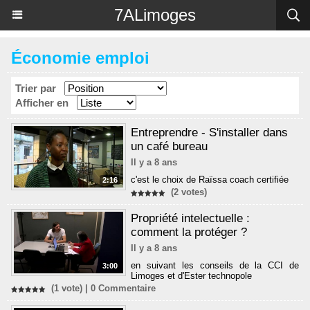
Panneau de gestion des cookies
7ALimoges
Économie emploi
Trier par
Afficher en
Entreprendre - S'installer dans
un café bureau
Il y a 8 ans
c'est le choix de Raïssa coach certifiée
2:16
(2 votes)
Propriété intelectuelle :
comment la protéger ?
Il y a 8 ans
en suivant les conseils de la CCI de
3:00
Limoges et d'Ester technopole
(1 vote) |
0
Commentaire