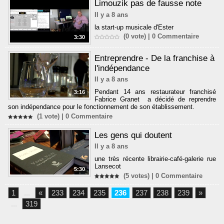
Limouzik pas de fausse note
Il y a 8 ans
la start-up musicale d'Ester
(0 vote) |
0
Commentaire
3:30
Entreprendre - De la franchise à
l'indépendance
Il y a 8 ans
Pendant 14 ans restaurateur franchisé
3:16
Fabrice Granet a décidé de reprendre
son indépendance pour le fonctionnement de son établissement.
(1 vote) |
0
Commentaire
Les gens qui doutent
Il y a 8 ans
une très récente librairie-café-galerie rue
Lansecot
5:30
(5 votes) |
0
Commentaire
1
...
«
233
234
235
236
237
238
239
»
...
319