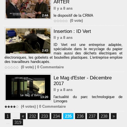
ARTER
Il y a 8 ans
le dispositif de la CRMA
2:44
(0 vote)
Insertion : ID Vert
Il y a 8 ans
ID Vert est une entreprise adaptée,
spécialisée dans le recyclage du papier
2:43
mais aussi des déchets électriques et
électroniques, les gobelets et bouteilles plastiques. L'entreprise emploie
des travailleurs handicapés.
(0 vote) |
0
Commentaire
Le Mag d'Ester - Décembre
2017
Il y a 8 ans
l'actualité du parc technologique de
13:20
Limoges
(4 votes) |
0
Commentaire
1
...
«
232
233
234
235
236
237
238
»
...
319