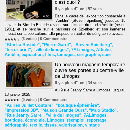
c’est quoi ?
Il y a plus d'1 an | 57 vues
Dans le cadre de l’exposition consacrée à
4:00
"Amblin" (Steven Spielberg) jusqu’au 18
janvier, la Bfm La Bastide revient sur l’histoire du studio Amblin (né en
1981), et se penche sur le parcours de Spielberg et son immense
impact sur la pop culture. Elle propose un atelier de sérigraphie avec...
(6 votes) |
0
Commentaire
"Bfm La Bastide"
,
"Pierre Garot"
,
"Steven Spielberg"
,
"terror print"
,
"ville de limoges"
,
7ALimoges
,
Affiche
,
Amblin
,
exposition
,
films
,
Limoges
,
sérigraphie
,
soie
Un nouveau magasin temporaire
ouvre ses portes au centre-ville
de Limoges
Il y a plus d'1 an | 34 vues
3:00
Au 9 rue Jeanty Sarre à Limoges jusqu'au
18 janvier 2025 !
(5 votes) |
0
Commentaire
"Adrien Juillet Couture"
,
"boutique éphémère"
,
"impression 3D"
,
"Maison Grande Ours"
,
"Mdo Studio"
,
"Rue Jeanty Sarre"
,
"ville de limoges"
,
7ALimoges
,
boutique
,
économie
,
Limoges
,
réemploi
,
reportage
,
sérigraphie
,
textile
,
tissus
,
valorisation
,
vintage