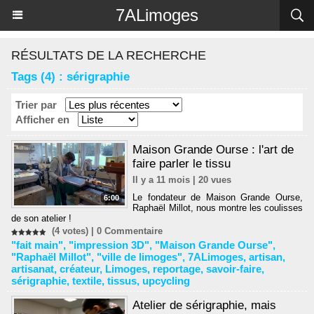
Panneau de gestion des cookies
7ALimoges
RÉSULTATS DE LA RECHERCHE
Tags (4) : sérigraphie
Trier par
Afficher en
Maison Grande Ourse : l'art de
faire parler le tissu
Il y a 11 mois | 20 vues
Le fondateur de Maison Grande Ourse,
6:00
Raphaël Millot, nous montre les coulisses
de son atelier !
(4 votes) |
0
Commentaire
"fait main"
,
"impression 3D"
,
"Maison Grande Ourse"
,
"Raphaël Millot"
,
"ville de limoges"
,
7ALimoges
,
artisan
,
artisanat
,
créateur
,
Limoges
,
reportage
,
savoir-faire
,
sérigraphie
,
textile
,
tissus
,
upcycling
Atelier de sérigraphie, mais