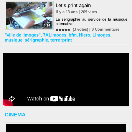
Let’s print again
Il y a 13 ans | 209 vues
La sérigraphie au service de la musique
alternative
4:14
(3 votes) |
0
Commentaire
"ville de limoges"
,
7ALimoges
,
bfm
,
Hiero
,
Limoges
,
musique
,
sérigraphie
,
terrorprint
CINEMA