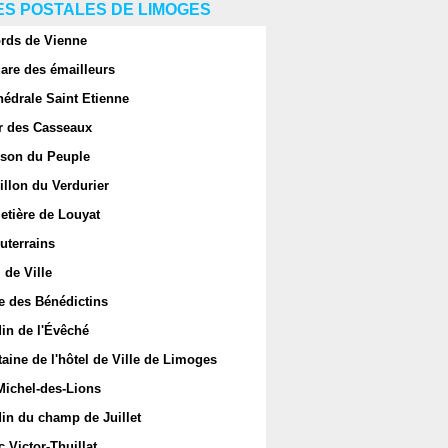
S POSTALES DE LIMOGES
rds de Vienne
are des émailleurs
hédrale Saint Etienne
r des Casseaux
son du Peuple
llon du Verdurier
etière de Louyat
uterrains
 de Ville
e des Bénédictins
in de l'Évêché
aine de l'hôtel de Ville de Limoges
Michel-des-Lions
in du champ de Juillet
 Victor-Thuillat