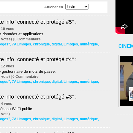
Afficher en
e info "connecté et protégé #5" :
 | 10 vues
s données et applications.
 votes) |
0
Commentaire
imoges"
,
7ALimoges
,
chronique
,
digital
,
Limoges
,
numérique
,
CINE
e info "connecté et protégé #4" :
 | 12 vues
e gestionnaire de mots de passe.
 vote) |
0
Commentaire
imoges"
,
7ALimoges
,
chronique
,
digital
,
Limoges
,
numérique
,
e info "connecté et protégé #3" :
 | 4 vues
réseau Wi-Fi public.
 vote)
imoges"
,
7ALimoges
,
chronique
,
digital
,
Limoges
,
numérique
,