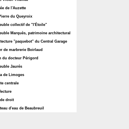
ée de l'Auzette
Pierre du Queyroix
ble collectif de "l'Étoile"
uble Marquès, patrimoine architectural
itecture "paquebot" du Central Garage
er de marbrerie Boirlaud
 du docteur Périgord
uble Jaurés
a de Limoges
te centrale
fecture
de droit
teau d'eau de Beaubreuil