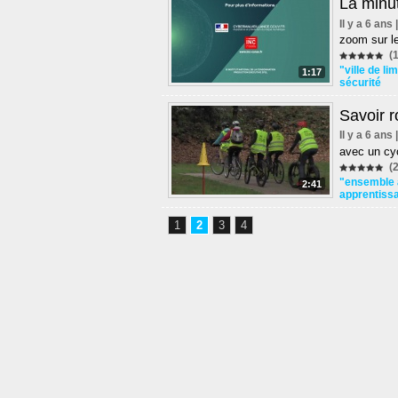
La minut
Il y a 6 ans
zoom sur le
(1
"ville de l
1:17
sécurité
Savoir r
Il y a 6 ans
avec un cy
(2
"ensemble 
2:41
apprentiss
1
2
3
4