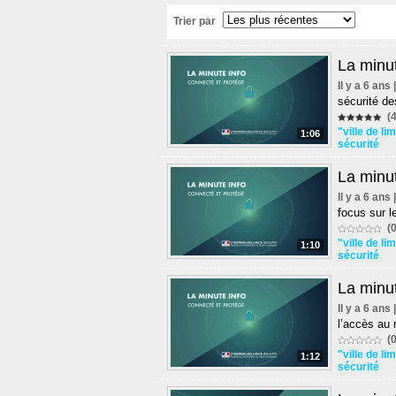
Trier par
La minut
Il y a 6 ans
sécurité de
(4
"ville de l
1:06
sécurité
La minut
Il y a 6 ans
focus sur l
(0
"ville de l
1:10
sécurité
La minut
Il y a 6 ans
l’accès au 
(0
"ville de l
1:12
sécurité