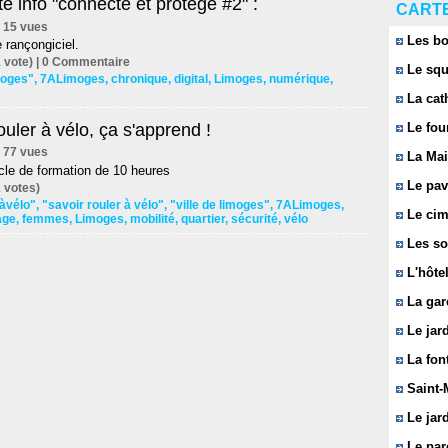
e info "connecté et protégé #2" :
CARTE
 | 15 vues
Les bo
 rançongiciel.
 vote) |
0
Commentaire
Le squ
imoges"
,
7ALimoges
,
chronique
,
digital
,
Limoges
,
numérique
,
La cat
ouler à vélo, ça s'apprend !
Le fou
 | 77 vues
La Mai
cle de formation de 10 heures
Le pavi
 votes)
àvélo"
,
"savoir rouler à vélo"
,
"ville de limoges"
,
7ALimoges
,
Le cim
age
,
femmes
,
Limoges
,
mobilité
,
quartier
,
sécurité
,
vélo
Les so
L'hôtel
La gar
Le jard
La font
Saint-
Le jard
Le parc