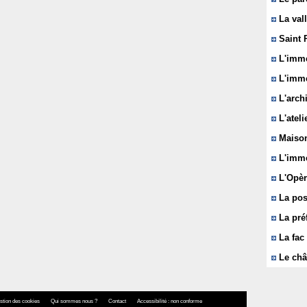
La vall
Saint 
L'immeu
L'imme
L'arch
L'ateli
Maison
L'imme
L'Opèr
La pos
La pré
La fac 
Le châ
stion des cookies
Qui sommes nous ?
Contact
Accessibilité : non conforme