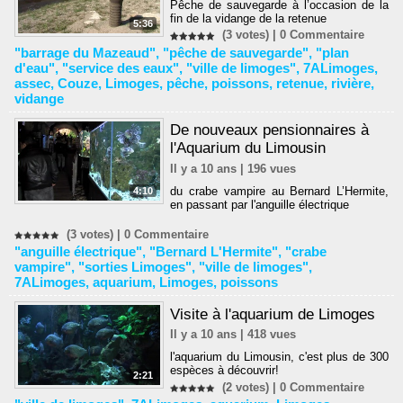
Pêche de sauvegarde à l’occasion de la
fin de la vidange de la retenue
5:36
(3 votes) |
0
Commentaire
"barrage du Mazeaud"
,
"pêche de sauvegarde"
,
"plan
d'eau"
,
"service des eaux"
,
"ville de limoges"
,
7ALimoges
,
assec
,
Couze
,
Limoges
,
pêche
,
poissons
,
retenue
,
rivière
,
vidange
De nouveaux pensionnaires à
l'Aquarium du Limousin
Il y a 10 ans | 196 vues
du crabe vampire au Bernard L’Hermite,
4:10
en passant par l'anguille électrique
(3 votes) |
0
Commentaire
"anguille électrique"
,
"Bernard L'Hermite"
,
"crabe
vampire"
,
"sorties Limoges"
,
"ville de limoges"
,
7ALimoges
,
aquarium
,
Limoges
,
poissons
Visite à l'aquarium de Limoges
Il y a 10 ans | 418 vues
l'aquarium du Limousin, c'est plus de 300
espèces à découvrir!
2:21
(2 votes) |
0
Commentaire