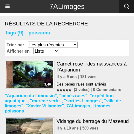
Panneau de gestion des cookies
7ALimoges
RÉSULTATS DE LA RECHERCHE
Tags (9) : poissons
Trier par
Afficher en
Carnet rose : des naissances à
l'Aquarium
Il y a 9 ans | 181 vues
Des bébés raies sont arrivés !
3:40
(3 votes) |
0
Commentaire
"Aquarium du Limousin"
,
"bébés raies"
,
"expédition
aquatique"
,
"murène verte"
,
"sorties Limoges"
,
"ville de
limoges"
,
"Xavier Villandier"
,
7ALimoges
,
Limoges
,
poissons
Vidange du barrage du Mazeaud
Il y a 10 ans | 589 vues