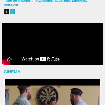
"ville de limoges"
,
7ALimoges
,
aquarium
,
Limoges
,
poissons
1
2
CINEMA