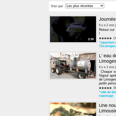
Trier par
Journée
Il y a 2 ans
Retour sur 
!
(1
2:30
"aquarium 
7ALimoges
L' eau d
Limoges
Il y a 3 ans
Chaque sem
l'égout apr
1:45
de Limoges.
jardin pers
(6
"ville de l
reportage
Une nouv
Limousi