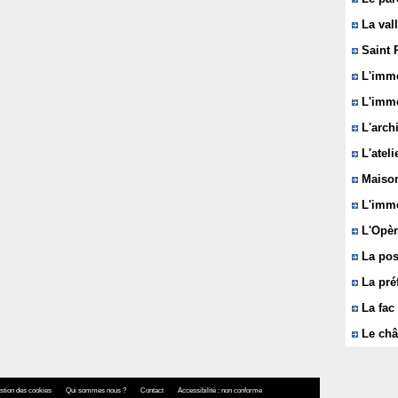
La vall
Saint 
L'immeu
L'imme
L'arch
L'ateli
Maison
L'imme
L'Opèr
La pos
La pré
La fac 
Le châ
stion des cookies
Qui sommes nous ?
Contact
Accessibilité : non conforme