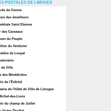
S POSTALES DE LIMOGES
rds de Vienne
are des émailleurs
hédrale Saint Etienne
r des Casseaux
son du Peuple
llon du Verdurier
etière de Louyat
uterrains
 de Ville
e des Bénédictins
in de l'Évêché
aine de l'hôtel de Ville de Limoges
Michel-des-Lions
in du champ de Juillet
 Victor-Thuillat