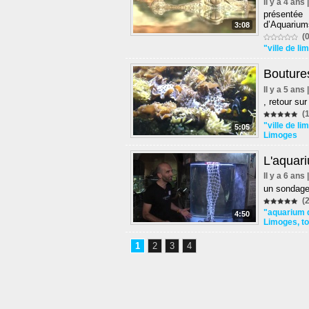
Il y a 4 ans
présentée
d’Aquarium
3:08
(0
"ville de l
Boutures
Il y a 5 ans
, retour su
(1
"ville de l
5:05
Limoges
L'aquar
Il y a 6 ans
un sondage 
(2
"aquarium 
4:50
Limoges
,
t
1
2
3
4