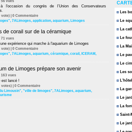
 | 56 vues
CARTE
 à l'occasion du congrès de l’Union des Conservateurs
s.
Les bo
 vote) |
0
Commentaire
Le squ
imoges"
,
7ALimoges
,
application
,
aquarium
,
Limoges
La cat
 de corail sur de la céramique
Le fou
 | 71 vues
r une expérience qui marche à l'aquarium de Limoges
La Mai
 vote) |
0
Commentaire
imoges"
,
7ALimoges
,
aquarium
,
céramique
,
corail
,
ICERAM
,
Le pavi
Le cim
ium de Limoges prépare son avenir
Les so
 | 163 vues
L'hôtel
est lancé !
 votes) |
0
Commentaire
La gar
du Limousin"
,
"ville de limoges"
,
7ALimoges
,
aquarium
,
ourisme
Le jard
La font
Saint-
Le jard
Le parc