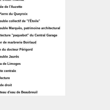
ée de l'Auzette
Pierre du Queyroix
ble collectif de "l'Étoile"
uble Marquès, patrimoine architectural
itecture "paquebot" du Central Garage
er de marbrerie Boirlaud
 du docteur Périgord
uble Jaurés
a de Limoges
te centrale
fecture
de droit
teau d'eau de Beaubreuil