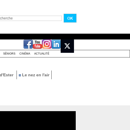
SÉNIORS
CINÉMA
ACTUALITÉ
d'Ester
Le nez en l'air