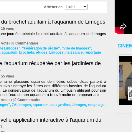
Afficher en
 du brochet aquitain à l'aquarium de Limoges
 | 15 vues
une journée spéciale brochet aquitain à l'aquarium de Limoges
 vote) |
0
Commentaire
CINE
de Limoges"
,
"Fédération de pêche"
,
"ville de limoges"
,
,
aquarium
,
brochets
,
études
,
Limoges
,
naissance
,
reportage
e l'aquarium récupérée par les jardiniers de
.
 | 55 vues
aine plusieurs dizaines de mètres cubes d'eau partent à
ès avoir nettoyé les filtres des différents bassins de l'aquarium
 Le conservateur de l'aquarium du Limousin utilisant pour son
onnel l'eau de son aquarium a trouvé malin de proposer aux...
 votes) |
0
Commentaire
imoges"
,
7ALimoges
,
aquarium
,
eau
,
jardins
,
Limoges
,
recyclage
,
elle application interactive à l'aquarium du
n