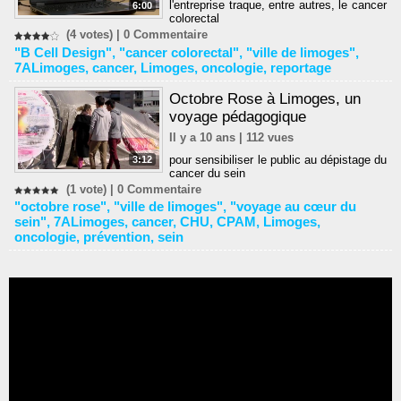
l'entreprise traque, entre autres, le cancer
6:00
colorectal
(4 votes) |
0
Commentaire
"B Cell Design"
,
"cancer colorectal"
,
"ville de limoges"
,
7ALimoges
,
cancer
,
Limoges
,
oncologie
,
reportage
Octobre Rose à Limoges, un
voyage pédagogique
Il y a 10 ans | 112 vues
pour sensibiliser le public au dépistage du
3:12
cancer du sein
(1 vote) |
0
Commentaire
"octobre rose"
,
"ville de limoges"
,
"voyage au cœur du
sein"
,
7ALimoges
,
cancer
,
CHU
,
CPAM
,
Limoges
,
oncologie
,
prévention
,
sein