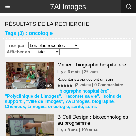
Panneau de gestion des cookies
7ALimoges
RÉSULTATS DE LA RECHERCHE
Tags (3) : oncologie
Trier par
Afficher en
Métier : biographe hospitalière
Il y a 6 mois | 25 vues
Raconter sa vie devient un soin
(2 votes) |
0
Commentaire
4:00
"biographe hospitalière"
,
"Polyclinique de Limoges"
,
"raconter sa vie"
,
"soins de
support"
,
"ville de limoges"
,
7ALimoges
,
biographe
,
Chénieux
,
Limoges
,
oncologie
,
santé
,
soins
B Cell Design : biotechnologies
au programme
Il y a 9 ans | 199 vues