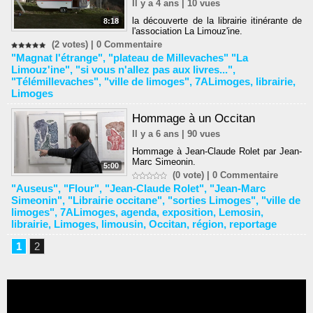
Il y a 4 ans | 10 vues
la découverte de la librairie itinérante de
8:18
l'association La Limouz'ine.
(2 votes) |
0
Commentaire
"Magnat l'étrange"
,
"plateau de Millevaches" "La
Limouz'ine"
,
"si vous n'allez pas aux livres..."
,
"Télémillevaches"
,
"ville de limoges"
,
7ALimoges
,
librairie
,
Limoges
Hommage à un Occitan
Il y a 6 ans | 90 vues
Hommage à Jean-Claude Rolet par Jean-
Marc Simeonin.
5:00
(0 vote) |
0
Commentaire
"Auseus"
,
"Flour"
,
"Jean-Claude Rolet"
,
"Jean-Marc
Simeonin"
,
"Librairie occitane"
,
"sorties Limoges"
,
"ville de
limoges"
,
7ALimoges
,
agenda
,
exposition
,
Lemosin
,
librairie
,
Limoges
,
limousin
,
Occitan
,
région
,
reportage
1
2