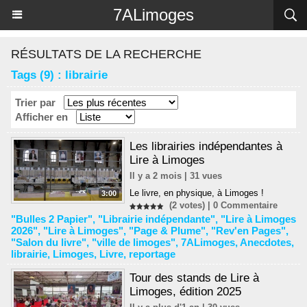
Panneau de gestion des cookies
7ALimoges
RÉSULTATS DE LA RECHERCHE
Tags (9) : librairie
Trier par
Afficher en
Les librairies indépendantes à
Lire à Limoges
Il y a 2 mois | 31 vues
Le livre, en physique, à Limoges !
3:00
(2 votes) |
0
Commentaire
"Bulles 2 Papier"
,
"Librairie indépendante"
,
"Lire à Limoges
2026"
,
"Lire à Limoges"
,
"Page & Plume"
,
"Rev'en Pages"
,
"Salon du livre"
,
"ville de limoges"
,
7ALimoges
,
Anecdotes
,
librairie
,
Limoges
,
Livre
,
reportage
Tour des stands de Lire à
Limoges, édition 2025