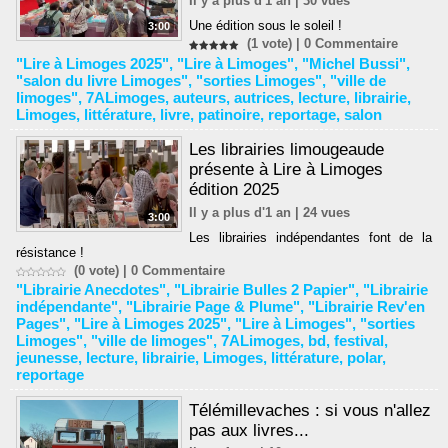
Il y a plus d'1 an | 30 vues
Une édition sous le soleil !
3:00
(1 vote) |
0
Commentaire
"Lire à Limoges 2025"
,
"Lire à Limoges"
,
"Michel Bussi"
,
"salon du livre Limoges"
,
"sorties Limoges"
,
"ville de
limoges"
,
7ALimoges
,
auteurs
,
autrices
,
lecture
,
librairie
,
Limoges
,
littérature
,
livre
,
patinoire
,
reportage
,
salon
Les librairies limougeaude
présente à Lire à Limoges
édition 2025
Il y a plus d'1 an | 24 vues
3:00
Les librairies indépendantes font de la
résistance !
(0 vote) |
0
Commentaire
"Librairie Anecdotes"
,
"Librairie Bulles 2 Papier"
,
"Librairie
indépendante"
,
"Librairie Page & Plume"
,
"Librairie Rev'en
Pages"
,
"Lire à Limoges 2025"
,
"Lire à Limoges"
,
"sorties
Limoges"
,
"ville de limoges"
,
7ALimoges
,
bd
,
festival
,
jeunesse
,
lecture
,
librairie
,
Limoges
,
littérature
,
polar
,
reportage
Télémillevaches : si vous n'allez
pas aux livres...